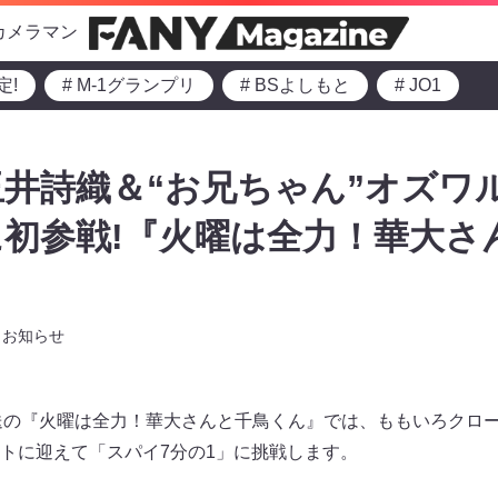
カメラマン
定!
# M-1グランプリ
# BSよしもと
# JO1
井詩織＆“お兄ちゃん”オズワ
初参戦!『火曜は全力！華大さ
お知らせ
0～放送の『火曜は全力！華大さんと千鳥くん』では、ももいろクロ
トに迎えて「スパイ7分の1」に挑戦します。