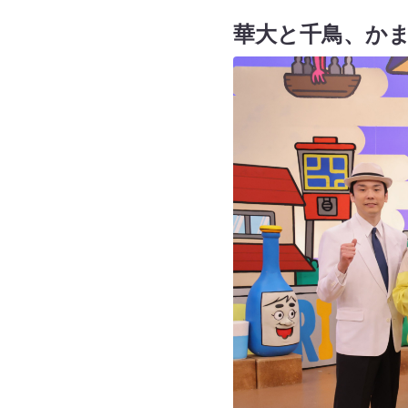
華大と千鳥、か