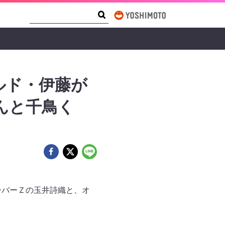
Search Form
Search
ルド・伊藤が
んと千鳥く
ーバーＺの玉井詩織と、オ