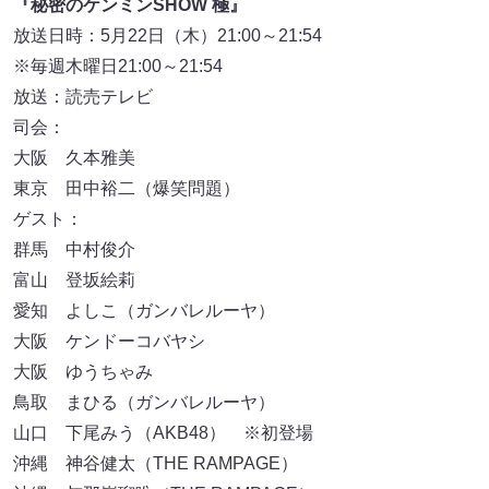
『秘密のケンミンSHOW 極』
放送日時：5月22日（木）21:00～21:54
※毎週木曜日21:00～21:54
放送：読売テレビ
司会：
大阪 久本雅美
東京 田中裕二（爆笑問題）
ゲスト：
群馬 中村俊介
富山 登坂絵莉
愛知 よしこ（ガンバレルーヤ）
大阪 ケンドーコバヤシ
大阪 ゆうちゃみ
鳥取 まひる（ガンバレルーヤ）
山口 下尾みう（AKB48） ※初登場
沖縄 神谷健太（THE RAMPAGE）