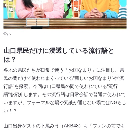
©ytv
山口県民だけに浸透している流行語と
は？
各地の県民たちが日常で使う「お国なまり」に注目し、県
民の間だけで使われまくっている“新しいお国なまり”や“流
行語”を探索。今回は山口県民の間で使われている“流行
語”を紹介します。その流行語は日常会話で普通に使われて
いますが、フォーマルな場や冗談が通じない場ではNGらし
い！？
山口出身ゲストの下尾みう（AKB48）も「ファンの前でも