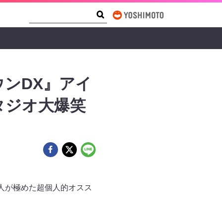
Search Form
Search
ウンDX』アイ
スタジオ大爆笑
能人が極めた超個人的オスス