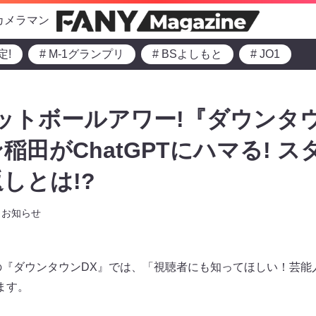
カメラマン
定!
# M-1グランプリ
# BSよしもと
# JO1
ットボールアワー!『ダウンタ
稲田がChatGPTにハマる! 
しとは!?
お知らせ
からの『ダウンタウンDX』では、「視聴者にも知ってほしい！芸
ます。