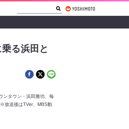
Search Form
Search
に乗る浜田と
ダウンタウン・浜田雅功、毎
送後はTVer、MBS動