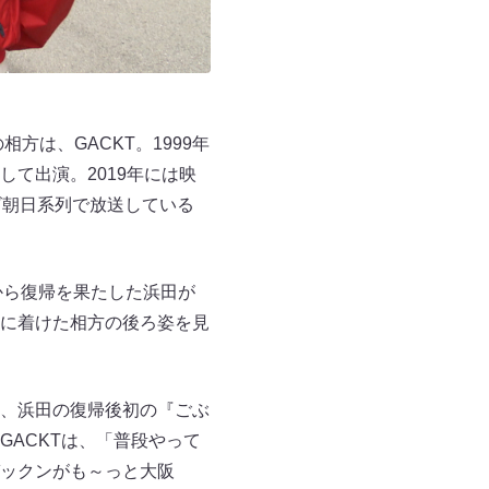
相方は、GACKT。1999年
して出演。2019年には映
ビ朝日系列で放送している
から復帰を果たした浜田が
に着けた相方の後ろ姿を見
は、浜田の復帰後初の『ごぶ
ACKTは、「普段やって
ックンがも～っと大阪