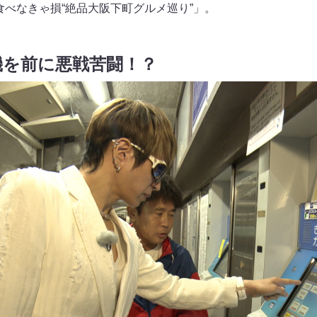
食べなきゃ損“絶品大阪下町グルメ巡り”」。
機を前に悪戦苦闘！？