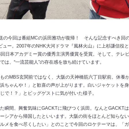
 〜放送の今回は番組MCの浜田雅功が復帰！ そんな記念すべき回の
デビュー。2007年のNHK大河ドラマ『風林火山』に上杉謙信役と
3回日本アカデミー賞の優秀主演男優賞を受賞。そして、テレ
では、“一流芸能人”の存在感を放ち続けています。
ものMBS玄関前ではなく、大阪の天神橋筋六丁目駅前。休養
浜ちゃんや！」と歓喜の声が上がります。白いジャケットを身
じで！？」とビッグゲストに気が付いた様子。
た瞬間、興奮気味にGACKTに飛びつく浜田。なんとGACKT
ーシアから帰国したといいます。大阪の街をほとんど知らないG
ルメを食べ尽くしたい」とのことで今回のロケテーマは、「ガ