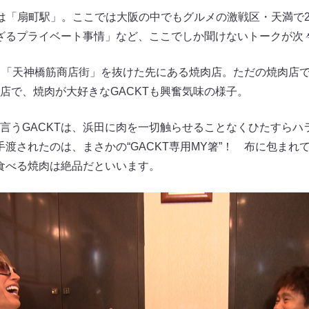
は「扇町駅」。ここでは大阪の中でもグルメの激戦区・天満で
れざるプライベート事情」など、ここでしか聞けないトークが次
、「天神橋筋商店街」を抜けた先にある焼肉店。ただの焼肉店
店で、焼肉が大好きなGACKTも興奮気味の様子。
言うGACKTは、浜田に肉を一切触らせることなくひたすらハ
手渡されたのは、まさかの“GACKT専用MY箸”！ 布に包まれ
で食べる焼肉は絶品だといいます。