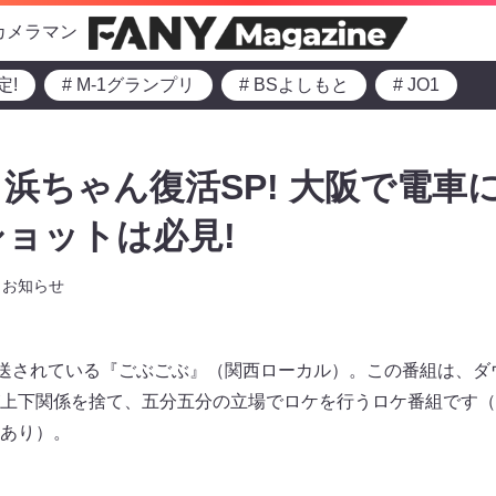
カメラマン
定!
# M-1グランプリ
# BSよしもと
# JO1
浜ちゃん復活SP! 大阪で電車
ショットは必見!
お知らせ
から放送されている『ごぶごぶ』（関西ローカル）。この番組は、
上下関係を捨て、五分五分の立場でロケを行うロケ番組です（※放
あり）。