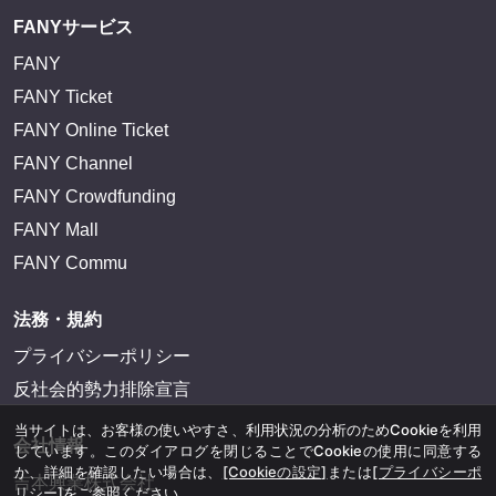
FANYサービス
FANY
FANY Ticket
FANY Online Ticket
FANY Channel
FANY Crowdfunding
FANY Mall
FANY Commu
法務・規約
プライバシーポリシー
反社会的勢力排除宣言
当サイトは、お客様の使いやすさ、利用状況の分析のためCookieを利用
会社情報
しています。このダイアログを閉じることでCookieの使用に同意する
か、詳細を確認したい場合は、
[Cookieの設定]
または
[プライバシーポ
吉本興業株式会社
リシー]
をご参照ください。