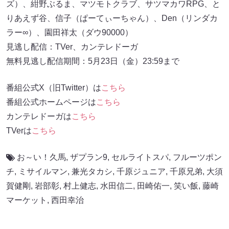
ズ）、紺野ぶるま、マツモトクラブ、サツマカワRPG、と
りあえず谷、信子（ぱーてぃーちゃん）、Den（リンダカ
ラー∞）、園田祥太（ダウ90000）
見逃し配信：TVer、カンテレドーガ
無料見逃し配信期間：5月23日（金）23:59まで
番組公式X（旧Twitter）は
こちら
番組公式ホームページは
こちら
カンテレドーガは
こちら
TVerは
こちら
お～い！久馬
,
ザプラン9
,
セルライトスパ
,
フルーツポン
チ
,
ミサイルマン
,
兼光タカシ
,
千原ジュニア
,
千原兄弟
,
大須
賀健剛
,
岩部彰
,
村上健志
,
水田信二
,
田崎佑一
,
笑い飯
,
藤崎
マーケット
,
西田幸治