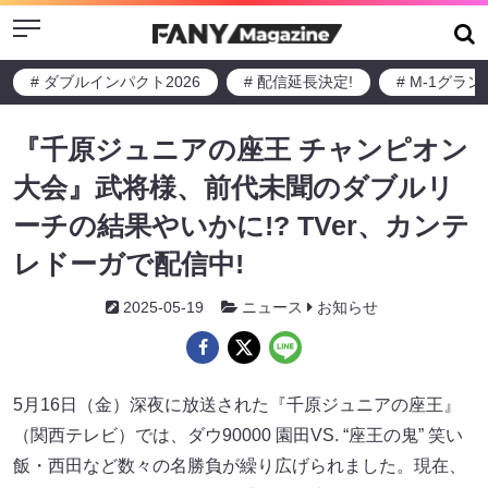
Menu
# ダブルインパクト2026
# 配信延長決定!
# M-1グラ
『千原ジュニアの座王 チャンピオン
大会』武将様、前代未聞のダブルリ
ーチの結果やいかに!? TVer、カンテ
レドーガで配信中!
2025-05-19
ニュース
お知らせ
5月16日（金）深夜に放送された『千原ジュニアの座王』
（関西テレビ）では、ダウ90000 園田VS. “座王の鬼” 笑い
飯・西田など数々の名勝負が繰り広げられました。現在、