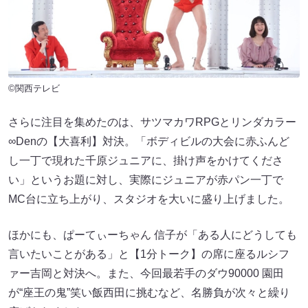
©関西テレビ
さらに注目を集めたのは、サツマカワRPGとリンダカラー
∞Denの【大喜利】対決。「ボディビルの大会に赤ふんど
し一丁で現れた千原ジュニアに、掛け声をかけてくださ
い」というお題に対し、実際にジュニアが赤パン一丁で
MC台に立ち上がり、スタジオを大いに盛り上げました。
ほかにも、ぱーてぃーちゃん 信子が「ある人にどうしても
言いたいことがある」と【1分トーク】の席に座るルシフ
ァー吉岡と対決へ。また、今回最若手のダウ90000 園田
が“座王の鬼”笑い飯西田に挑むなど、名勝負が次々と繰り