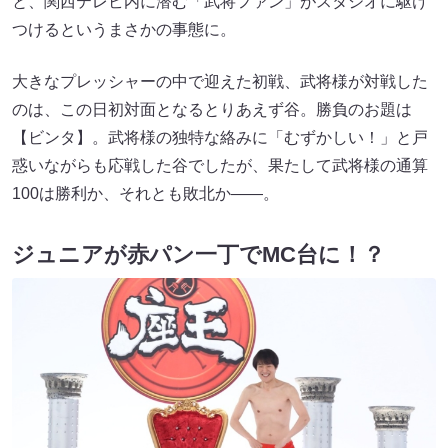
と、関西テレビ内に潜む「武将ファン」がスタジオに駆け
つけるというまさかの事態に。
大きなプレッシャーの中で迎えた初戦、武将様が対戦した
のは、この日初対面となるとりあえず谷。勝負のお題は
【ビンタ】。武将様の独特な絡みに「むずかしい！」と戸
惑いながらも応戦した谷でしたが、果たして武将様の通算
100は勝利か、それとも敗北か――。
ジュニアが赤パン一丁でMC台に！？