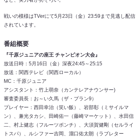
戦いの模様はTVerにて5月23日（金）23:59まで見逃し配信
されています。
番組概要
『千原ジュニアの座王 チャンピオン大会』
放送日時：5月16日（金）深夜24:45～25:15
放送：関西テレビ（関西ローカル）
MC：千原ジュニア
アシスタント：竹上萌奈（カンテレアナウンサー)
審査委員長：お～い久馬（ザ・プラン9）
プレイヤー：西田幸治（笑い飯）、岩部彰（ミサイルマ
ン）、兼光タカシ、田崎佑一（藤崎マーケット）、水田信
二、村上健志（フルーツポンチ）、大須賀健剛（セルライ
トスパ）、ルシファー吉岡、溜口佑太朗（ラブレター