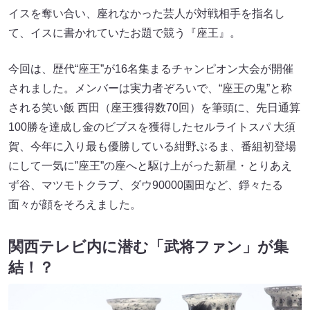
イスを奪い合い、座れなかった芸人が対戦相手を指名し
て、イスに書かれていたお題で競う『座王』。
今回は、歴代“座王”が16名集まるチャンピオン大会が開催
されました。メンバーは実力者ぞろいで、“座王の鬼”と称
される笑い飯 西田（座王獲得数70回）を筆頭に、先日通算
100勝を達成し金のビブスを獲得したセルライトスパ 大須
賀、今年に入り最も優勝している紺野ぶるま、番組初登場
にして一気に”座王”の座へと駆け上がった新星・とりあえ
ず谷、マツモトクラブ、ダウ90000園田など、錚々たる
面々が顔をそろえました。
関西テレビ内に潜む「武将ファン」が集
結！？