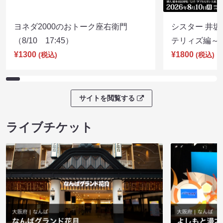
ヨネダ2000のおトーク座右衛門
シスター 井坂
（8/10 17:45）
テリィズ編～（8
¥1300
¥1800
(税込)
(税込)
サイトを閲覧する
ライブチケット