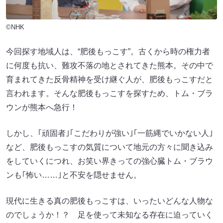
©NHK
今回探す地域人は、“肥後もっこす”。古くから時の権力者
に何度も抗い、難攻不落の地とされてきた熊本。その中で
育まれてきた反骨精神を受け継ぐ人が、肥後もっこすだと
言われます。そんな肥後もっこすを探すため、トム・ブラ
ウンが熊本へ急行！
しかし、｢頑固者｣｢こだわりが強い｣｢一筋縄でいかない人｣
など、肥後もっこすの気質について地元の方々に聞き込み
をしていくにつれ、お笑い界きっての強心臓トム・ブラウ
ンも｢怖い……｣と不安を隠せません。
現代に生きる真の肥後もっこすは、いったいどんな人物な
のでしょうか！？ 足を使って未知なる存在に迫っていく