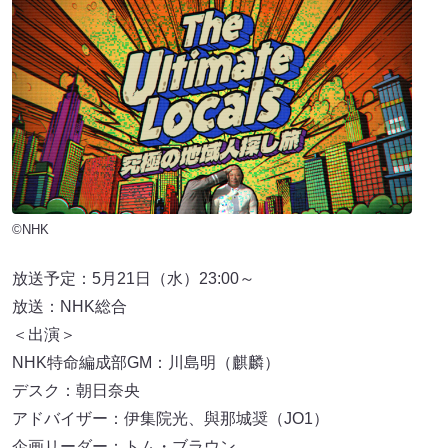
©NHK
放送予定：5月21日（水）23:00～
放送：NHK総合
＜出演＞
NHK特命編成部GM：川島明（麒麟）
デスク：朝日奈央
アドバイザー：伊集院光、與那城奨（JO1）
企画リーダー：トム・ブラウン