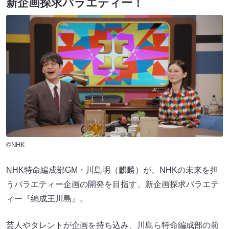
新企画探求バラエティー！
©NHK
NHK特命編成部GM・川島明（麒麟）が、NHKの未来を担
うバラエティー企画の開発を目指す、新企画探求バラエテ
ィー『編成王川島』。
芸人やタレントが企画を持ち込み、川島ら特命編成部の前