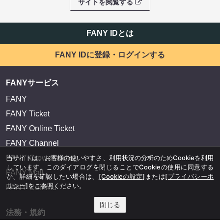
サイトを閲覧する
FANY IDとは
FANY IDに登録・ログインする
FANYサービス
FANY
FANY Ticket
FANY Online Ticket
FANY Channel
当サイトは、お客様の使いやすさ、利用状況の分析のためCookieを利用
FANY Crowdfunding
しています。このダイアログを閉じることでCookieの使用に同意する
FANY Mall
か、詳細を確認したい場合は、
[Cookieの設定]
または
[プライバシーポ
リシー]
をご参照ください。
FANY Commu
閉じる
法務・規約