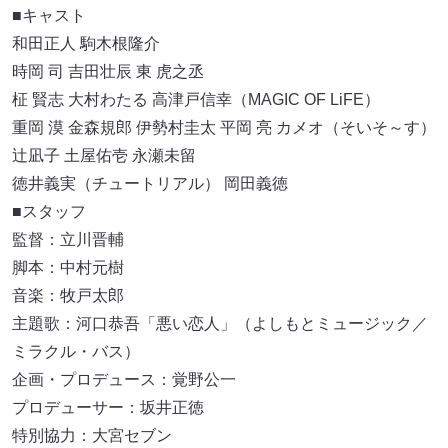
■キャスト
和田正人 駒木根隆介
時岡 司 吉田壮辰 東 虎之丞
柾 賢志 大村わたる 高津戸信幸（MAGIC OF LiFE）
重岡 漠 金森規郎 伊勢村圭太 平岡 亮 カメオ（そいそ～す）
辻凪子 土屋佑壱 永瀬未留
徳井義実（チュートリアル） 岡田義徳
■スタッフ
監督：立川晋輔
脚本：中村元樹
音楽：牧戸太郎
主題歌：河口恭吾「悪い恋人」（よしもとミュージック／
ミラクル・バス）
企画・プロデュース：覚野公一
プロデューサー：坂井正徳
特別協力：大宮セブン