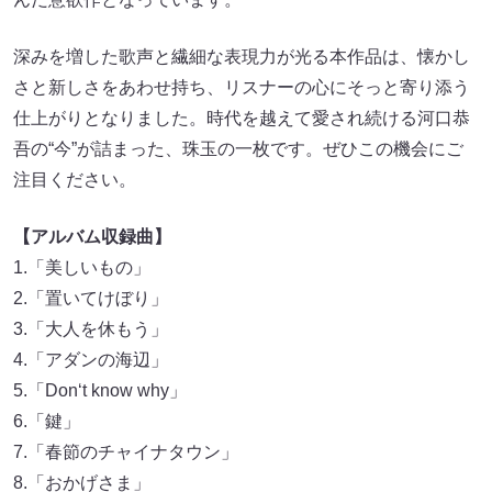
深みを増した歌声と繊細な表現力が光る本作品は、懐かし
さと新しさをあわせ持ち、リスナーの心にそっと寄り添う
仕上がりとなりました。時代を越えて愛され続ける河口恭
吾の“今”が詰まった、珠玉の一枚です。ぜひこの機会にご
注目ください。
【アルバム収録曲】
1.「美しいもの」
2.「置いてけぼり」
3.「大人を休もう」
4.「アダンの海辺」
5.「Don‘t know why」
6.「鍵」
7.「春節のチャイナタウン」
8.「おかげさま」