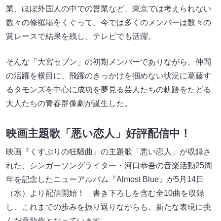
業、ほぼ外国人の中での営業など、東京では考えられない
数々の修羅場をくぐって、今では多くのメンバーは数々の
賞レースで結果を残し、テレビでも活躍。
そんな「大宮セブン」の初期メンバーでありながら、仲間
の活躍を横目に、飛躍のきっかけを掴めない状況に葛藤す
るタモンズを中心に成功を夢見る芸人たちの軌跡をたどる
大人たちの青春群像劇が誕生した。
映画主題歌「悪い恋人」好評配信中！
映画『くすぶりの狂騒曲』の主題歌「悪い恋人」が収録さ
れた、シンガーソングライター・河口恭吾の音楽活動25周
年を記念したニューアルバム『Almost Blue』が5月14日
（水）より配信開始！ 書き下ろしを含む全10曲を収録
し、これまでの歩みを振り返りながらも、新たな表現に挑
んだ意欲作となっています。