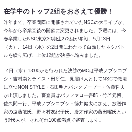
在学中のトップ2組をおさえて優勝！
昨年まで、卒業間際に開催されていたNSCの大ライブが、
今年から卒業直後の開催に変更されました。予選には、今
春卒業したNSC東京30期生272組が参戦。5月13日
（火）、14日（水）の2日間にわたって白熱したネタバト
ルを繰り広げ、上位12組が決勝へ進みました。
14日（水）18:00から行われた決勝のMCは平成ノブシコブ
シ・吉村崇とライス・田所仁。見届け人としてNSCで教壇
に立つNON STYLE・石田明とパンクブーブー・佐藤哲夫
が出演しました。審査員はパッファロー吾郎・竹若元博、
佐久間一行、平成ノブシコブシ・徳井健太に加え、放送作
家の遠藤敬氏、野々村友紀子氏、漫才作家の藤田曜氏とい
う計6人が、それぞれ100点満点で審査します。