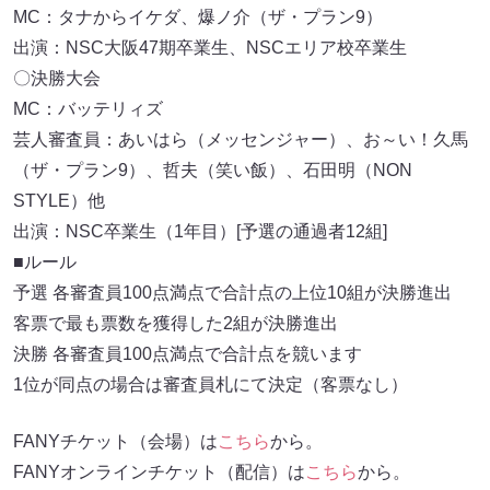
MC：タナからイケダ、爆ノ介（ザ・プラン9）
出演：NSC大阪47期卒業生、NSCエリア校卒業生
〇決勝大会
MC：バッテリィズ
芸人審査員：あいはら（メッセンジャー）、お～い！久馬
（ザ・プラン9）、哲夫（笑い飯）、石田明（NON
STYLE）他
出演：NSC卒業生（1年目）[予選の通過者12組]
■ルール
予選 各審査員100点満点で合計点の上位10組が決勝進出
客票で最も票数を獲得した2組が決勝進出
決勝 各審査員100点満点で合計点を競います
1位が同点の場合は審査員札にて決定（客票なし）
FANYチケット（会場）は
こちら
から。
FANYオンラインチケット（配信）は
こちら
から。