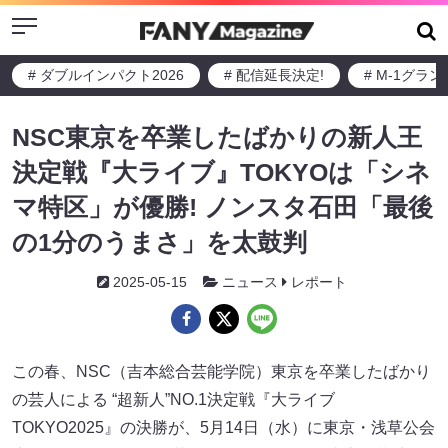
Menu
# ダブルインパクト2026
# 配信延長決定!
# M-1グラ
NSC東京を卒業したばかりの新人王
決定戦『大ライブ』TOKYOは「シネ
マ特区」が優勝! ノンスタ石田「最後
の1分のうまさ」を太鼓判
2025-05-15
ニュース
レポート
この春、NSC（吉本総合芸能学院）東京を卒業したばかり
の芸人による “超新人”NO.1決定戦『大ライブ
TOKYO2025』の決勝が、5月14日（水）に東京・浅草公会