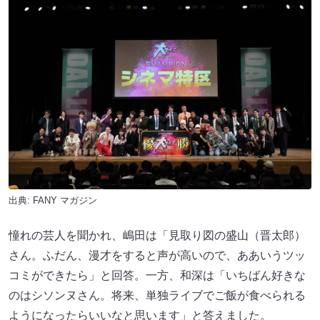
出典:
FANY マガジン
憧れの芸人を聞かれ、嶋田は「見取り図の盛山（晋太郎）
さん。ふだん、漫才をすると声が高いので、ああいうツッ
コミができたら」と回答。一方、和深は「いちばん好きな
のはシソンヌさん。将来、単独ライブでご飯が食べられる
ようになったらいいなと思います」と答えました。