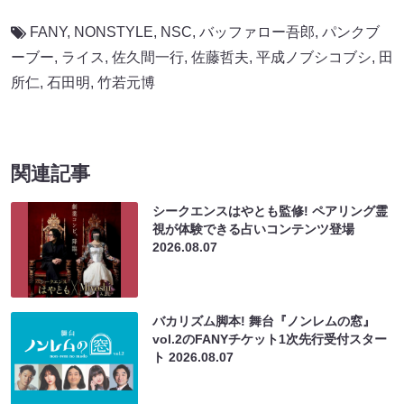
FANY
,
NONSTYLE
,
NSC
,
バッファロー吾郎
,
パンクブ
ーブー
,
ライス
,
佐久間一行
,
佐藤哲夫
,
平成ノブシコブシ
,
田
所仁
,
石田明
,
竹若元博
関連記事
シークエンスはやとも監修! ペアリング霊
視が体験できる占いコンテンツ登場
2026.08.07
バカリズム脚本! 舞台『ノンレムの窓』
vol.2のFANYチケット1次先行受付スター
ト
2026.08.07