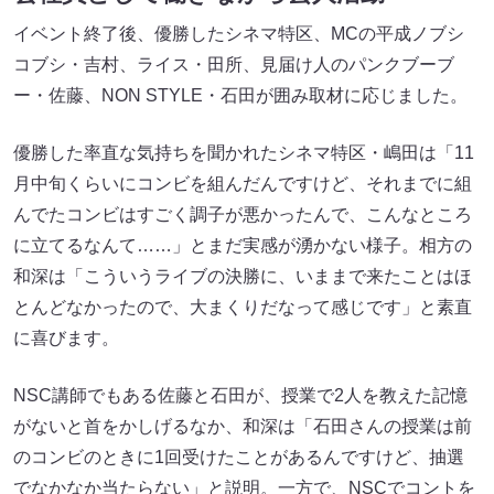
イベント終了後、優勝したシネマ特区、MCの平成ノブシ
コブシ・吉村、ライス・田所、見届け人のパンクブーブ
ー・佐藤、NON STYLE・石田が囲み取材に応じました。
優勝した率直な気持ちを聞かれたシネマ特区・嶋田は「11
月中旬くらいにコンビを組んだんですけど、それまでに組
んでたコンビはすごく調子が悪かったんで、こんなところ
に立てるなんて……」とまだ実感が湧かない様子。相方の
和深は「こういうライブの決勝に、いままで来たことはほ
とんどなかったので、大まくりだなって感じです」と素直
に喜びます。
NSC講師でもある佐藤と石田が、授業で2人を教えた記憶
がないと首をかしげるなか、和深は「石田さんの授業は前
のコンビのときに1回受けたことがあるんですけど、抽選
でなかなか当たらない」と説明。一方で、NSCでコントを