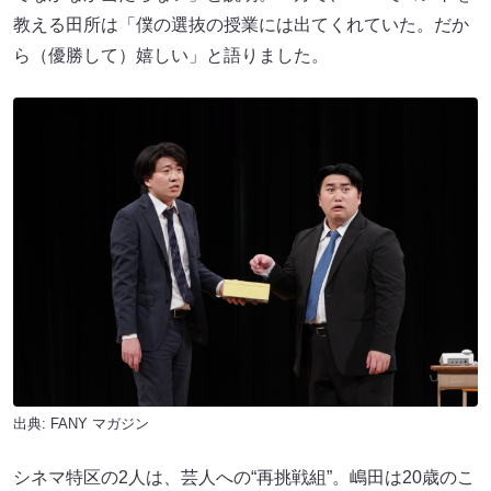
教える田所は「僕の選抜の授業には出てくれていた。だか
ら（優勝して）嬉しい」と語りました。
出典:
FANY マガジン
シネマ特区の2人は、芸人への“再挑戦組”。嶋田は20歳のこ