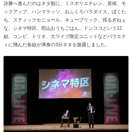
決勝へ進んだのはネタ順に、ミスポリエチレン、居候、モ
ックアップ、ハンマラッソ、おふくろパラダイス、ぼくた
ち、スティックセニョール、キューブリック、揺るぎねぇ
な、シネマ特区、照山おうちごはん、ドンココという12
組。コンビ、トリオ、大ライブ限定ユニットなどバラエテ
ィに飛んだ各組が渾身の3分ネタを披露しました。