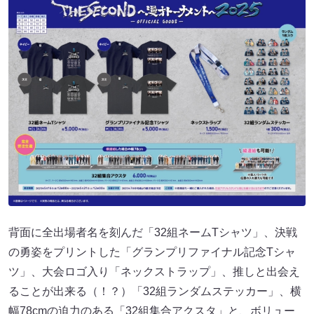
背面に全出場者名を刻んだ「32組ネームTシャツ」、決戦
の勇姿をプリントした「グランプリファイナル記念Tシャ
ツ」、大会ロゴ入り「ネックストラップ」、推しと出会え
ることが出来る（！？）「32組ランダムステッカー」、横
幅78cmの迫力のある「32組集合アクスタ」と、ボリュー