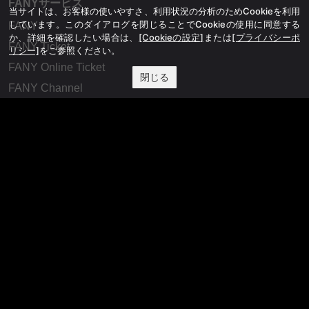
FANYサービス
当サイトは、お客様の使いやすさ、利用状況の分析のためCookieを利用
しています。このダイアログを閉じることでCookieの使用に同意する
FANY
か、詳細を確認したい場合は、
[Cookieの設定]
または
[プライバシーポ
FANY Ticket
リシー]
をご参照ください。
FANY Online Ticket
閉じる
FANY Channel
FANY Crowdfunding
FANY Mall
FANY Commu
法務・規約
プライバシーポリシー
反社会的勢力排除宣言
会社情報
吉本興業株式会社
お問い合わせ