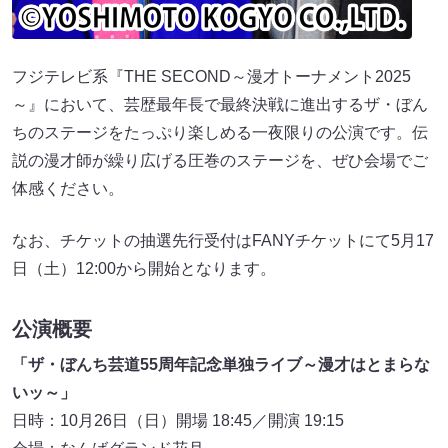
フジテレビ系『THE SECOND～漫才トーナメント2025
～』において、芸歴最年長で最終決戦に進出するザ・ぼん
ちのステージをたっぷり楽しめる一夜限りの公演です。伝
説の漫才師が繰り広げる圧巻のステージを、ぜひ会場でご
体感ください。
なお、チケットの抽選先行受付はFANYチケットにて5月17
日（土）12:00から開始となります。
公演概要
「ザ・ぼんち芸道55周年記念単独ライブ～漫才はとまらな
いッ～」
日時：10月26日（日）開場 18:45／開演 19:15