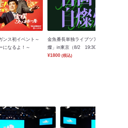
ガンス初イベント～
金魚番長単独ライブツアー「自画自燦
ーになるよ！～
燦」in東京（8/2 19:30）
¥1800
(税込)