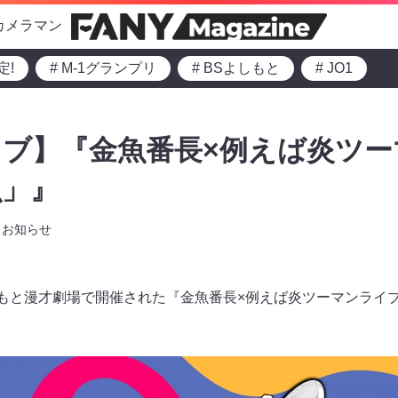
カメラマン
定!
# M-1グランプリ
# BSよしもと
# JO1
ブ】『金魚番長×例えば炎ツー
魚」』
お知らせ
しもと漫才劇場で開催された『金魚番長×例えば炎ツーマンライ