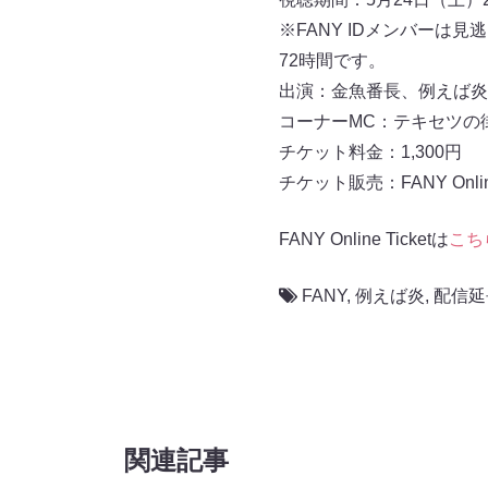
※FANY IDメンバーは
72時間です。
出演：金魚番長、例えば炎
コーナーMC：テキセツの
チケット料金：1,300円
チケット販売：FANY Online 
FANY Online Ticketは
こち
FANY
,
例えば炎
,
配信延
関連記事