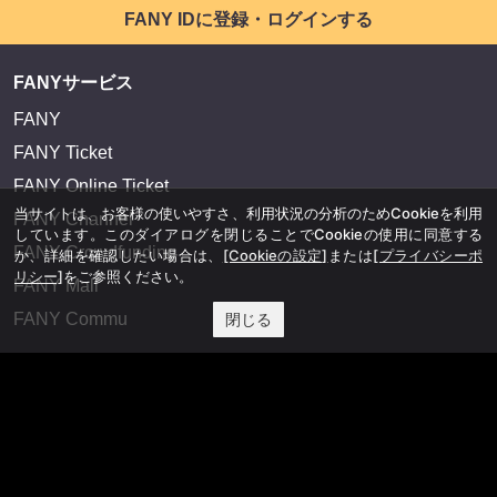
FANY IDに登録・ログインする
FANYサービス
FANY
FANY Ticket
FANY Online Ticket
当サイトは、お客様の使いやすさ、利用状況の分析のためCookieを利用
FANY Channel
しています。このダイアログを閉じることでCookieの使用に同意する
FANY Crowdfunding
か、詳細を確認したい場合は、
[Cookieの設定]
または
[プライバシーポ
リシー]
をご参照ください。
FANY Mall
FANY Commu
閉じる
法務・規約
プライバシーポリシー
反社会的勢力排除宣言