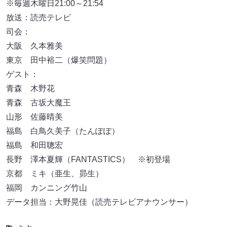
※毎週木曜日21:00～21:54
放送：読売テレビ
司会：
大阪 久本雅美
東京 田中裕二（爆笑問題）
ゲスト：
青森 木野花
青森 古坂大魔王
山形 佐藤晴美
福島 白鳥久美子（たんぽぽ）
福島 和田聰宏
長野 澤本夏輝（FANTASTICS） ※初登場
京都 ミキ（亜生、昴生）
福岡 カンニング竹山
データ担当：大野晃佳（読売テレビアナウンサー）