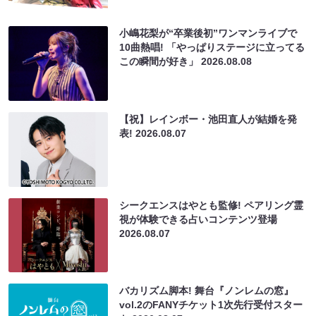
小嶋花梨が“卒業後初”ワンマンライブで
10曲熱唱! 「やっぱりステージに立ってる
この瞬間が好き」
2026.08.08
【祝】レインボー・池田直人が結婚を発
表!
2026.08.07
シークエンスはやとも監修! ペアリング霊
視が体験できる占いコンテンツ登場
2026.08.07
バカリズム脚本! 舞台『ノンレムの窓』
vol.2のFANYチケット1次先行受付スター