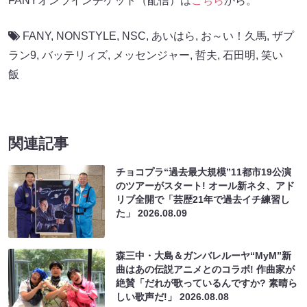
FANYオンラインチケット（配信）は
こちら
から。
FANY
,
NONSTYLE
,
NSC
,
あいはら
,
お～い！久馬
,
ザプ
ラン9
,
バッテリィズ
,
メッセンジャー
,
哲夫
,
石田明
,
笑い
飯
関連記事
チョコプラ“過去最大規模”11都市19公演
のツアーがスタート! オール新ネタ、アド
リブ全開で「芸歴21年で過去イチ練習し
た」
2026.08.09
森三中・大島＆ガンバレルーヤ“MyM”新
曲はあの伝説アニメとのコラボ! 作曲家が
絶賛「だれが歌っているんですか? 素晴ら
しい歌声だ!」
2026.08.08