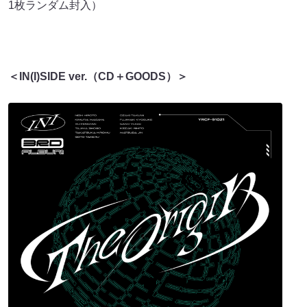
1枚ランダム封入）
＜IN(I)SIDE ver.（CD＋GOODS）＞