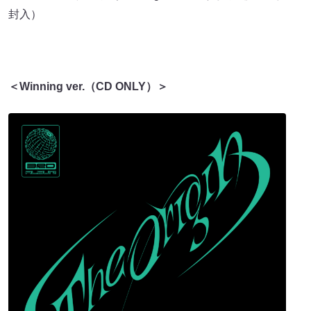
封入）
＜Winning ver.（CD ONLY）＞