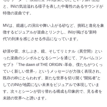
と、INIの気迫溢れる様子を表した中毒性のあるサウンドが
特徴の楽曲です。
MVは、鏡越しの演出や舞い上がる砂など、挑戦と進化を象
徴するビジュアルが楽曲とリンクし、INIが掲げる“新時
代”の到来を感じさせる作品になっています。
砂漠や雷、水しぶき、鏡、そしてリミナル（異空間）とい
った楽曲のシンボルとなるシーンを通じて、アルバムコン
セプト「The dawn of THE ORIGIN -革命、僕たちがつくっ
ていく新しい世界-」というメッセージが力強く表現され、
既存の枠にとらわれず、新たな世界を切り開く“開拓者”と
してのINIが地図にない未来をビジュアルで体現していま
す。次々とシーンが切り替わる構成も印象的で、見る者を
未踏の世界へと誘います。