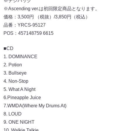
※デジパック
※Ascending ver.は初回限定商品となります。
価格：3,500円 （税抜）/3,850円（税込）
品番：YRCS-95127
POS：457148759 6615
■CD
1. DOMINANCE
2. Potion
3. Bullseye
4. Non-Stop
5. What A Night
6.Pineapple Juice
7.WMDA(Where My Drums At)
8. LOUD
9. ONE NIGHT
10. Walkie Talkie