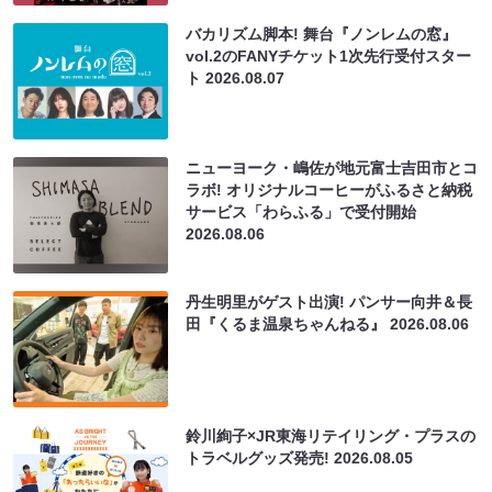
バカリズム脚本! 舞台『ノンレムの窓』
vol.2のFANYチケット1次先行受付スター
ト
2026.08.07
ニューヨーク・嶋佐が地元富士吉田市とコ
ラボ! オリジナルコーヒーがふるさと納税
サービス「わらふる」で受付開始
2026.08.06
丹生明里がゲスト出演! パンサー向井＆長
田『くるま温泉ちゃんねる』
2026.08.06
鈴川絢子×JR東海リテイリング・プラスの
トラベルグッズ発売!
2026.08.05