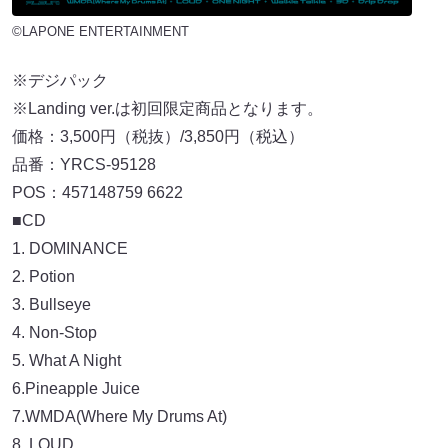
©LAPONE ENTERTAINMENT
※デジパック
※Landing ver.は初回限定商品となります。
価格：3,500円（税抜）/3,850円（税込）
品番：YRCS-95128
POS：457148759 6622
■CD
1. DOMINANCE
2. Potion
3. Bullseye
4. Non-Stop
5. What A Night
6.Pineapple Juice
7.WMDA(Where My Drums At)
8. LOUD