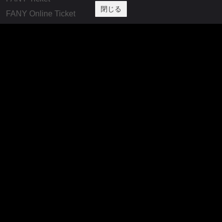
閉じる
FANY Online Ticket
FANY Channel
FANY Crowdfunding
FANY Mall
FANY Commu
法務・規約
プライバシーポリシー
反社会的勢力排除宣言
会社情報
吉本興業株式会社
お問い合わせ
その他