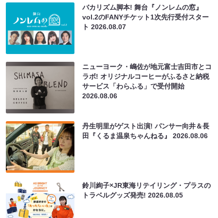
バカリズム脚本! 舞台『ノンレムの窓』
vol.2のFANYチケット1次先行受付スター
ト
2026.08.07
ニューヨーク・嶋佐が地元富士吉田市とコ
ラボ! オリジナルコーヒーがふるさと納税
サービス「わらふる」で受付開始
2026.08.06
丹生明里がゲスト出演! パンサー向井＆長
田『くるま温泉ちゃんねる』
2026.08.06
鈴川絢子×JR東海リテイリング・プラスの
トラベルグッズ発売!
2026.08.05