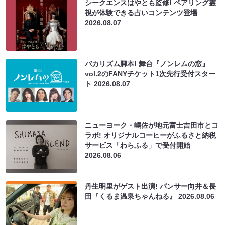
シークエンスはやとも監修! ペアリング霊
視が体験できる占いコンテンツ登場
2026.08.07
バカリズム脚本! 舞台『ノンレムの窓』
vol.2のFANYチケット1次先行受付スター
ト
2026.08.07
ニューヨーク・嶋佐が地元富士吉田市とコ
ラボ! オリジナルコーヒーがふるさと納税
サービス「わらふる」で受付開始
2026.08.06
丹生明里がゲスト出演! パンサー向井＆長
田『くるま温泉ちゃんねる』
2026.08.06