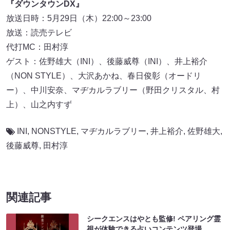
『ダウンタウンDX』
放送日時：5月29日（木）22:00～23:00
放送：読売テレビ
代打MC：田村淳
ゲスト：佐野雄大（INI）、後藤威尊（INI）、井上裕介
（NON STYLE）、大沢あかね、春日俊彰（オードリ
ー）、中川安奈、マヂカルラブリー（野田クリスタル、村
上）、山之内すず
INI
,
NONSTYLE
,
マヂカルラブリー
,
井上裕介
,
佐野雄大
,
後藤威尊
,
田村淳
関連記事
シークエンスはやとも監修! ペアリング霊
視が体験できる占いコンテンツ登場