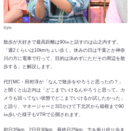
©ytv
散歩が大好きで最高距離は90㎞と話すのは山之内すず。
「週2くらいは10kmちょい歩く。休みの日は千葉とか神奈
川の方に電車で行って、目的は決めずにただその周辺を散
歩する」と解説します。
代打MC・田村淳が「なんで散歩をやろうと思ったの？」
と聞くと山之内は「どこまでいけるんやろうと思って。カ
メラも回ってない状態でどこまでいけるか試したかった」
と語り、マネージャーと3日かけて下北沢から箱根まで90
㎞歩いた様子もVTRで公開されます。
初日35km、2日目30km、最終日25km、力を振り絞り歩き