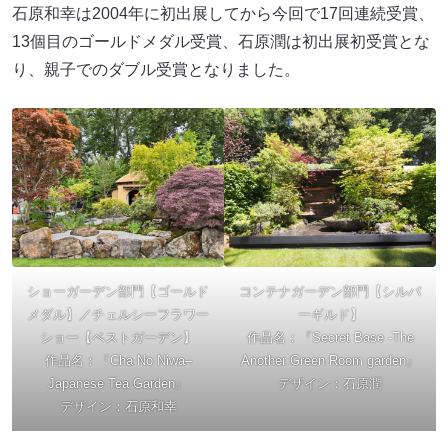
石原和幸は2004年に初出展してから今回で17回連続受賞、
13個目のゴールドメダル受賞、石原潤は初出展初受賞とな
り、親子でのダブル受賞となりました。
ショーガーデン部門【ゴールド
コンテナガーデン部門【シルバ
メダル】／チェルシーフラワー
ーギルド】
ショー【ベストガーデン】
作品名：『Secret Base -The
作品名：『Cha No Niwa–
Another Green Room garden』
Japanese Tea Garden』
デザイン：石原潤
デザイン：石原和幸