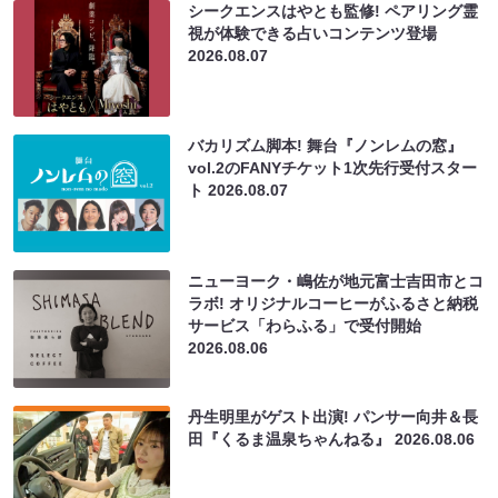
シークエンスはやとも監修! ペアリング霊
視が体験できる占いコンテンツ登場
2026.08.07
バカリズム脚本! 舞台『ノンレムの窓』
vol.2のFANYチケット1次先行受付スター
ト
2026.08.07
ニューヨーク・嶋佐が地元富士吉田市とコ
ラボ! オリジナルコーヒーがふるさと納税
サービス「わらふる」で受付開始
2026.08.06
丹生明里がゲスト出演! パンサー向井＆長
田『くるま温泉ちゃんねる』
2026.08.06