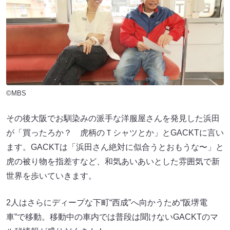
©MBS
その後大阪でお馴染みの派手な洋服屋さんを発見した浜田
が「買ったろか？ 虎柄のＴシャツとか」とGACKTに言い
ます。GACKTは「浜田さん絶対に似合うとおもうな〜」と
虎の被り物を指差すなど、和気あいあいとした雰囲気で新
世界を歩いていきます。
2人はさらにディープな下町“西成”へ向かうため“阪堺電
車”で移動。移動中の車内では普段は聞けないGACKTのマ