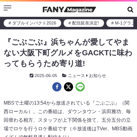
Menu
# ダブルインパクト2026
# 配信延長決定!
# M-1グラ
『ごぶごぶ』浜ちゃんが愛してやま
ない大阪下町グルメをGACKTに味わ
ってもらうため寄り道!
2025-06-05
ニュース
お知らせ
MBSで土曜の13:54から放送されている『ごぶごぶ』（関
西ローカル）。この番組は、ダウンタウン・浜田雅功、毎
回替わる相方、スタッフが上下関係を捨て、五分五分の立
場でロケを行うロケ番組です（※放送後はTVer、MBS動画