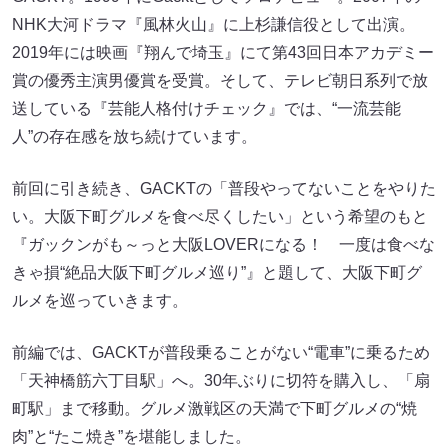
NHK大河ドラマ『風林火山』に上杉謙信役として出演。
2019年には映画『翔んで埼玉』にて第43回日本アカデミー
賞の優秀主演男優賞を受賞。そして、テレビ朝日系列で放
送している『芸能人格付けチェック』では、“一流芸能
人”の存在感を放ち続けています。
前回に引き続き、GACKTの「普段やってないことをやりた
い。大阪下町グルメを食べ尽くしたい」という希望のもと
『ガックンがも～っと大阪LOVERになる！ 一度は食べな
きゃ損“絶品大阪下町グルメ巡り”』と題して、大阪下町グ
ルメを巡っていきます。
前編では、GACKTが普段乗ることがない“電車”に乗るため
「天神橋筋六丁目駅」へ。30年ぶりに切符を購入し、「扇
町駅」まで移動。グルメ激戦区の天満で下町グルメの“焼
肉”と“たこ焼き”を堪能しました。