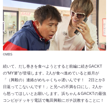
©MBS
続いて、だし巻きを食べようとすると前編に続きGACKT
の“MY箸”が登場します。2人が食べ進めていると姫月が
「（興毅の）連絡がめちゃくちゃ遅いんです！ 2日とか3
日返ってこないんです！」と兄への不満を口にし、2人か
ら怒ってほしいとお願いします。浜ちゃん＆GACKTの最強
コンビがドッキリ電話で亀田興毅にガチ説教することに！