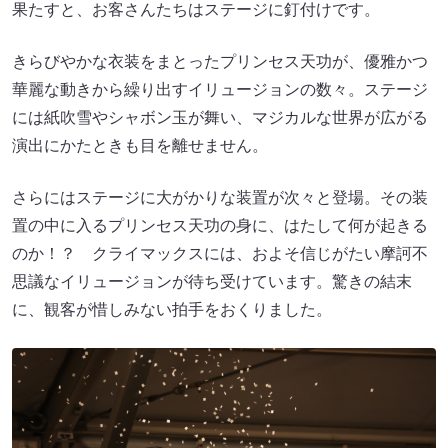
果たすと、お客さんたちはステージに釘付けです。
きらびやかな衣装をまとったプリンセス天功が、優雅かつ
華麗な動きから繰り出すイリュージョンの数々。ステージ
には紙吹雪やシャボン玉が舞い、マジカルな世界が広がる
演出にかたときも目を離せません。
さらにはステージに大がかりな装置が次々と登場。その装
置の中に入るプリンセス天功の身に、はたして何が起きる
のか！？ クライマックスには、およそ信じがたい摩訶不
思議なイリュージョンが待ち受けています。驚きの結末
に、観客が惜しみない拍手をおくりました。