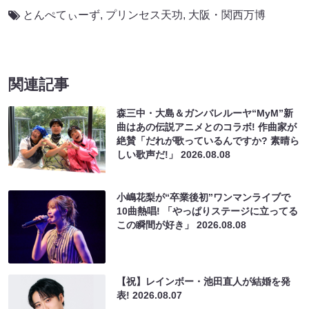
とんぺてぃーず
,
プリンセス天功
,
大阪・関西万博
関連記事
森三中・大島＆ガンバレルーヤ“MyM”新
曲はあの伝説アニメとのコラボ! 作曲家が
絶賛「だれが歌っているんですか? 素晴ら
しい歌声だ!」
2026.08.08
小嶋花梨が“卒業後初”ワンマンライブで
10曲熱唱! 「やっぱりステージに立ってる
この瞬間が好き」
2026.08.08
【祝】レインボー・池田直人が結婚を発
表!
2026.08.07