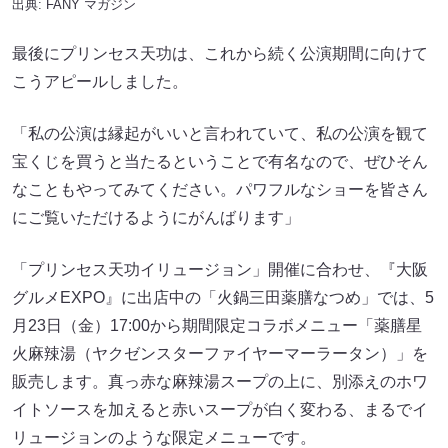
出典:
FANY マガジン
最後にプリンセス天功は、これから続く公演期間に向けて
こうアピールしました。
「私の公演は縁起がいいと言われていて、私の公演を観て
宝くじを買うと当たるということで有名なので、ぜひそん
なこともやってみてください。パワフルなショーを皆さん
にご覧いただけるようにがんばります」
「プリンセス天功イリュージョン」開催に合わせ、『大阪
グルメEXPO』に出店中の「火鍋三田薬膳なつめ」では、5
月23日（金）17:00から期間限定コラボメニュー「薬膳星
火麻辣湯（ヤクゼンスターファイヤーマーラータン）」を
販売します。真っ赤な麻辣湯スープの上に、別添えのホワ
イトソースを加えると赤いスープが白く変わる、まるでイ
リュージョンのような限定メニューです。