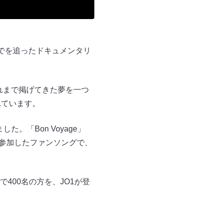
までを追ったドキュメンタリ
れまで掲げてきた夢を一つ
れています。
。「Bon Voyage」
に参加したファンソングで、
400名の方を、JO1が登