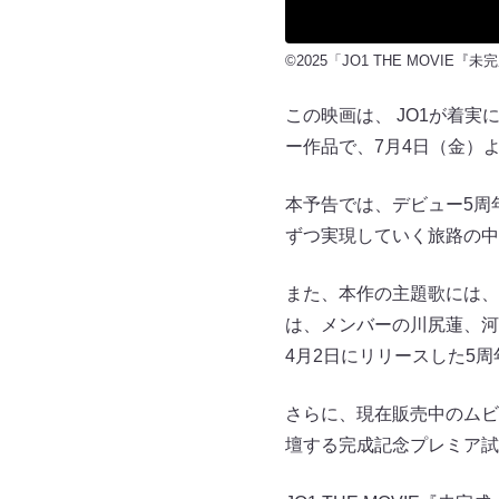
©2025「JO1 THE MOVIE『未
この映画は、 JO1が着
ー作品で、7月4日（金）
本予告では、デビュー5周
ずつ実現していく旅路の中
また、本作の主題歌には、映画
は、メンバーの川尻蓮、河
4月2日にリリースした5周年
さらに、現在販売中のムビ
壇する完成記念プレミア試