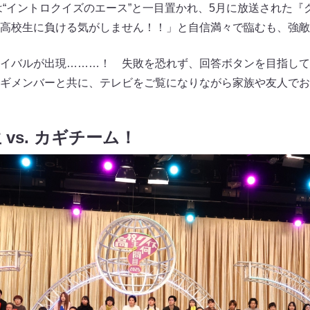
では“イントロクイズのエース”と一目置かれ、5月に放送された
高校生に負ける気がしません！！」と自信満々で臨むも、強敵
イバルが出現………！ 失敗を恐れず、回答ボタンを目指して
ギメンバーと共に、テレビをご覧になりながら家族や友人でお
vs. カギチーム！