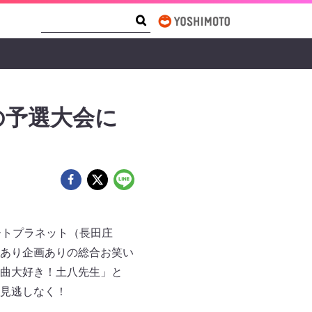
Search Form
Search
の予選大会に
レートプラネット（長田庄
あり企画ありの総合お笑い
曲大好き！土八先生」と
見逃しなく！