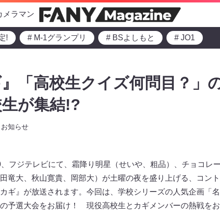
カメラマン
定!
# M-1グランプリ
# BSよしもと
# JO1
ギ』「高校生クイズ何問目？」
生が集結!?
お知らせ
21:00、フジテレビにて、霜降り明星（せいや、粗品）、チョコ
田竜大、秋山寛貴、岡部大）が土曜の夜を盛り上げる、コント
カギ』が放送されます。今回は、学校シリーズの人気企画「名
の予選大会をお届け！ 現役高校生とカギメンバーの熱戦をお