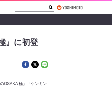
Search Form
Search
極』に初登
のOSAKA 極」「ケンミン