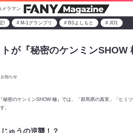
カメラマン
定!
# M-1グランプリ
# BSよしもと
# JO1
トが『秘密のケンミンSHOW 
お知らせ
らの『秘密のケンミンSHOW 極』では、「群馬県の真実」「ヒミツ
す。
んじゅうの逆襲！？