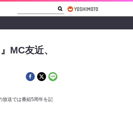
Search Form
Search
』MC友近、
）の放送では番組5周年を記