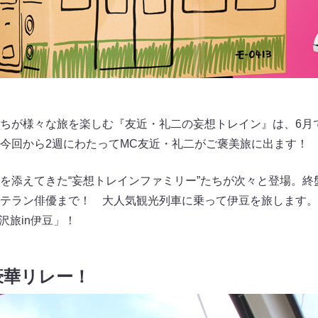
ちが様々な旅を楽しむ『友近・礼二の妄想トレイン』は、6月
、今回から2週にわたってMC友近・礼二がご褒美旅に出ます
を添えてきた“妄想トレインファミリー”たちが次々と登場。終
テラン俳優まで！ 大人気観光列車に乗って伊豆を旅します。題し
沢旅in伊豆」！
豪華リレー！