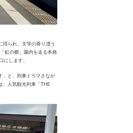
に揺られ、文学の香り漂う
「虹の郷」園内を走る本格
口にします。
す」と、刑事ドラマさなが
、人気観光列車「THE
。