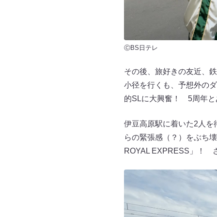
ⒸBS日テレ
その後、旅好きの友近、鉄
小径を行くも、予想外のダ
的SLに大興奮！ 5周年
伊豆高原駅に着いた2人を
らの緊張感（？）をぶち壊
ROYAL EXPRESS