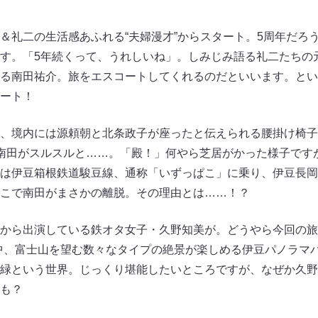
＆礼二の生活感あふれる“夫婦漫才”からスタート。5周年だろ
す。「5年続くって、うれしいね」。しみじみ語る礼二たちの
る南田祐介。旅をエスコートしてくれるのだといいます。とい
ート！
、境内には源頼朝と北条政子が座ったと伝えられる腰掛け椅子
南田がスルスルと……。「殿！」何やら芝居がかった様子です
は伊豆箱根鉄道駿豆線、通称「いずっぱこ」に乗り、伊豆長岡
こで南田がまさかの離脱。その理由とは……！？
から出演している鉄オタ女子・久野知美が。どうやら今回の旅
中、富士山を望む数々なタイプの絶景が楽しめる伊豆パノラマ
緑という世界。じっくり堪能したいところですが、なぜか久野
も？