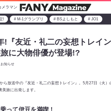
カメラマン
定!
# M-1グランプリ
# BSよしもと
# JO1
年!『友近・礼二の妄想トレイン
旅に大物俳優が登場!?
お知らせ
00から放送中の『友近・礼二の妄想トレイン』。5月27日（火
褒美旅に出発します。
に乗って伊豆を満喫！