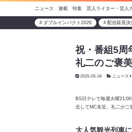
ニュース
連載
特集
芸人ライター・芸人
# ダブルインパクト2026
# 配信延長決
祝・番組5周
礼二のご褒美
2025-05-26
ニュース
BS日テレで毎週火曜21:
念してMC友近、礼二がご
大人気観光列車