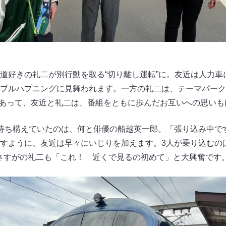
道好きの礼二が別行動を取る“切り離し運転”に。友近は人力車
ブルハプニングに見舞われます。一方の礼二は、テーマパーク
とあって、友近と礼二は、番組をともに歩んだお互いへの思いも
待ち構えていたのは、何と俳優の船越英一郎。「張り込み中で
すように、友近は早々にいじりを加えます。3人が乗り込むのは
」！ さすがの礼二も「これ！ 近くで見るの初めて」と大興奮です