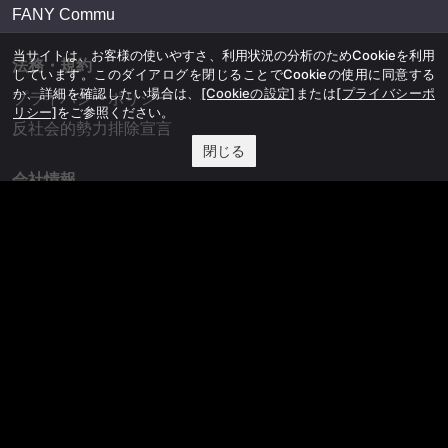
FANY Commu
当サイトは、お客様の使いやすさ、利用状況の分析のためCookieを利用
法務・規約
しています。このダイアログを閉じることでCookieの使用に同意する
か、詳細を確認したい場合は、
[Cookieの設定]
または
[プライバシーポ
プライバシーポリシー
リシー]
をご参照ください。
反社会的勢力排除宣言
閉じる
会社情報
吉本興業株式会社
お問い合わせ
その他
よしもとニュースセンターアーカイブ
©YOSHIMOTO KOGYO, All Rights Reserved.