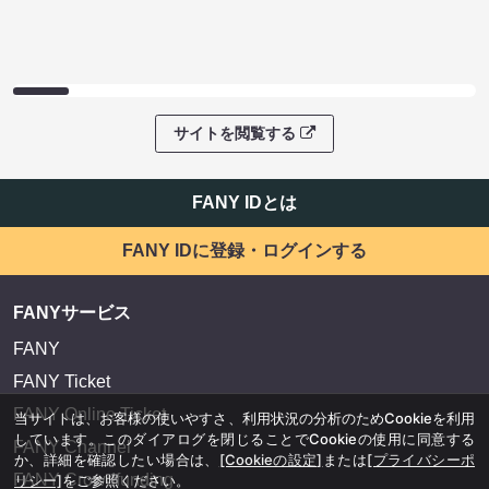
サイトを閲覧する
FANY IDとは
FANY IDに登録・ログインする
FANYサービス
FANY
FANY Ticket
FANY Online Ticket
当サイトは、お客様の使いやすさ、利用状況の分析のためCookieを利用
しています。このダイアログを閉じることでCookieの使用に同意する
FANY Channel
か、詳細を確認したい場合は、
[Cookieの設定]
または
[プライバシーポ
FANY Crowdfunding
リシー]
をご参照ください。