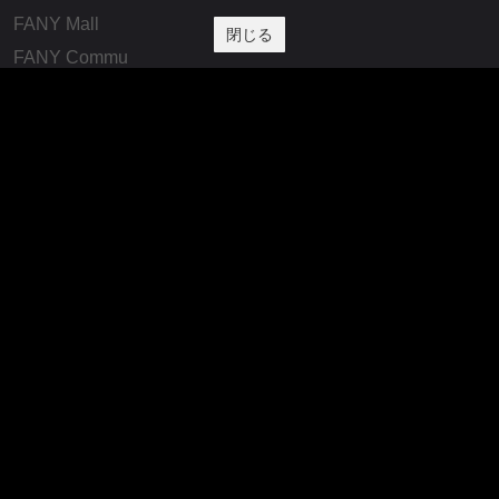
FANY Mall
閉じる
FANY Commu
法務・規約
プライバシーポリシー
反社会的勢力排除宣言
会社情報
吉本興業株式会社
お問い合わせ
その他
よしもとニュースセンターアーカイブ