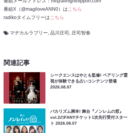
番組メールアドレス：ml@allnightnippon.com
番組X（@magiloveANN0）は
こちら
radikoタイムフリーは
こちら
マヂカルラブリー
,
品川庄司
,
庄司智春
関連記事
シークエンスはやとも監修! ペアリング霊
視が体験できる占いコンテンツ登場
2026.08.07
バカリズム脚本! 舞台『ノンレムの窓』
vol.2のFANYチケット1次先行受付スター
ト
2026.08.07