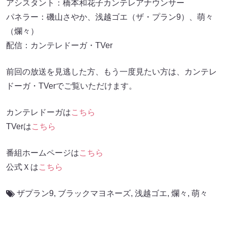
アシスタント：橋本和花子カンテレアナウンサー
パネラー：磯山さやか、浅越ゴエ（ザ・プラン9）、萌々
（爛々）
配信：カンテレドーガ・TVer
前回の放送を見逃した方、もう一度見たい方は、カンテレ
ドーガ・TVerでご覧いただけます。
カンテレドーガは
こちら
TVerは
こちら
番組ホームページは
こちら
公式Ｘは
こちら
ザプラン9
,
ブラックマヨネーズ
,
浅越ゴエ
,
爛々
,
萌々