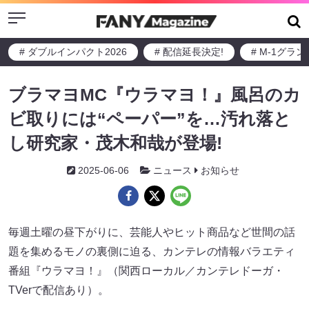
Menu
# ダブルインパクト2026
# 配信延長決定!
# M-1グラ
ブラマヨMC『ウラマヨ！』風呂のカ
ビ取りには“ペーパー”を…汚れ落と
し研究家・茂木和哉が登場!
2025-06-06
ニュース
お知らせ
毎週土曜の昼下がりに、芸能人やヒット商品など世間の話
題を集めるモノの裏側に迫る、カンテレの情報バラエティ
番組『ウラマヨ！』（関西ローカル／カンテレドーガ・
TVerで配信あり）。