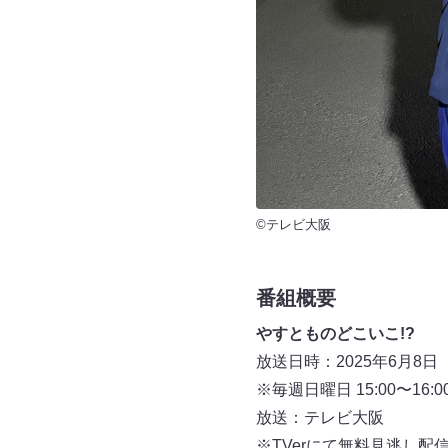
©テレビ大阪
番組概要
やすとものどこいこ!?
放送日時：2025年6⽉8日（日
※毎週⽇曜⽇ 15:00〜16:0
放送：テレビ⼤阪
※TVerにて無料⾒逃し配