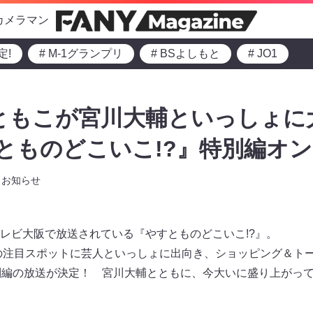
カメラマン
定!
# M-1グランプリ
# BSよしもと
# JO1
ともこが宮川大輔といっしょに
すとものどこいこ!?』特別編オン
お知らせ
0にテレビ大阪で放送されている『やすとものどこいこ!?』。
の注目スポットに芸人といっしょに出向き、ショッピング＆ト
別編の放送が決定！ 宮川大輔とともに、今大いに盛り上がっ