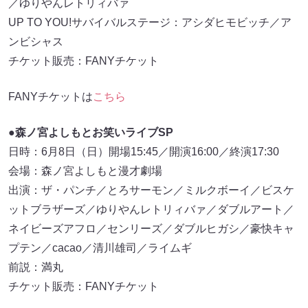
／ゆりやんレトリィバァ
UP TO YOU!サバイバルステージ：アシダヒモビッチ／ア
ンビシャス
チケット販売：FANYチケット
FANYチケットは
こちら
●森ノ宮よしもとお笑いライブSP
日時：6月8日（日）開場15:45／開演16:00／終演17:30
会場：森ノ宮よしもと漫才劇場
出演：ザ・パンチ／とろサーモン／ミルクボーイ／ビスケ
ットブラザーズ／ゆりやんレトリィバァ／ダブルアート／
ネイビーズアフロ／センリーズ／ダブルヒガシ／豪快キャ
プテン／cacao／清川雄司／ライムギ
前説：満丸
チケット販売：FANYチケット