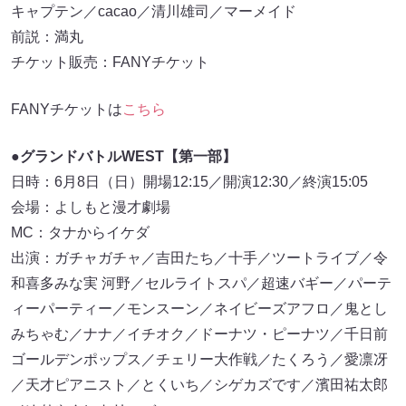
キャプテン／cacao／清川雄司／マーメイド
前説：満丸
チケット販売：FANYチケット
FANYチケットは
こちら
●グランドバトルWEST【第一部】
日時：6月8日（日）開場12:15／開演12:30／終演15:05
会場：よしもと漫才劇場
MC：タナからイケダ
出演：ガチャガチャ／吉田たち／十手／ツートライブ／令
和喜多みな実 河野／セルライトスパ／超速バギー／パーテ
ィーパーティー／モンスーン／ネイビーズアフロ／鬼とし
みちゃむ／ナナ／イチオク／ドーナツ・ピーナツ／千日前
ゴールデンポップス／チェリー大作戦／たくろう／愛凛冴
／天才ピアニスト／とくいち／シゲカズです／濱田祐太郎