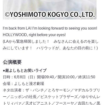
I’m back from LA! I’m looking forward to seeing you soon!
HOLLYWOOD, right before your eyes!
(LAから緊急帰国しました！ みなさんに会えるのを楽し
みにしています！ ハリウッドが、あなたの目の前に！)
公演概要
●超よしもとお笑いライブ
日時：6月8日（日）開場09:40／開演10:00／終演11:50
会場：よしもと漫才劇場
ネタ出演者：ザ・パンチ／とろサーモン／マヂカルラブリ
ー／ニッポンの社長／ビスケットブラザーズ／ゆりやんレ
トリィバァ／天才ピアニスト／フースーヤ／吉田たち／黒