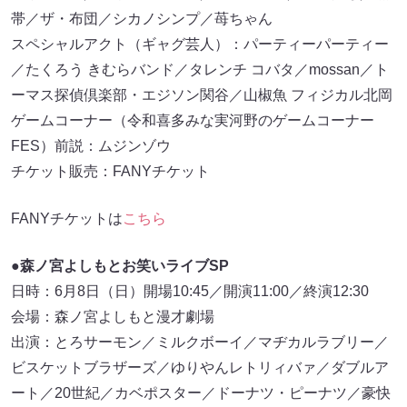
帯／ザ・布団／シカノシンプ／苺ちゃん
スペシャルアクト（ギャグ芸人）：パーティーパーティー
／たくろう きむらバンド／タレンチ コバタ／mossan／ト
ーマス探偵倶楽部・エジソン関谷／山椒魚 フィジカル北岡
ゲームコーナー（令和喜多みな実河野のゲームコーナー
FES）前説：ムジンゾウ
チケット販売：FANYチケット
FANYチケットは
こちら
●森ノ宮よしもとお笑いライブSP
日時：6月8日（日）開場10:45／開演11:00／終演12:30
会場：森ノ宮よしもと漫才劇場
出演：とろサーモン／ミルクボーイ／マヂカルラブリー／
ビスケットブラザーズ／ゆりやんレトリィバァ／ダブルア
ート／20世紀／カベポスター／ドーナツ・ピーナツ／豪快