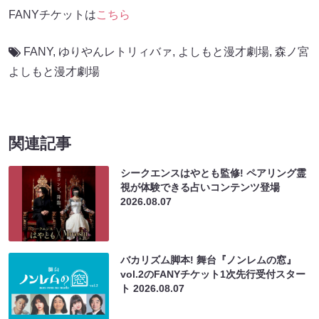
FANYチケットは
こちら
FANY
,
ゆりやんレトリィバァ
,
よしもと漫才劇場
,
森ノ宮
よしもと漫才劇場
関連記事
シークエンスはやとも監修! ペアリング霊
視が体験できる占いコンテンツ登場
2026.08.07
バカリズム脚本! 舞台『ノンレムの窓』
vol.2のFANYチケット1次先行受付スター
ト
2026.08.07