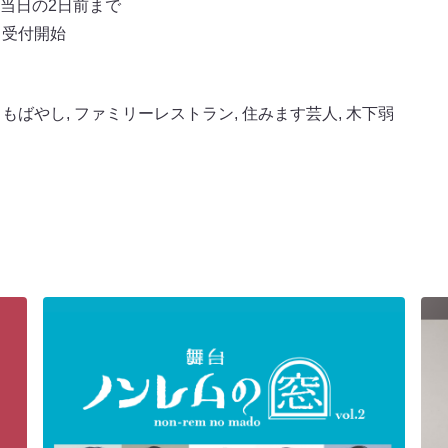
催当日の2日前まで
ら受付開始
しもばやし
,
ファミリーレストラン
,
住みます芸人
,
木下弱