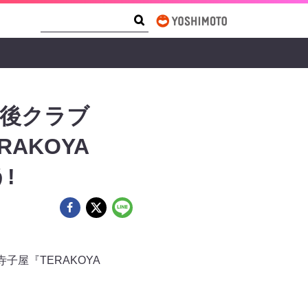
Search Form
Search
課後クラブ
AKOYA
!
屋『TERAKOYA