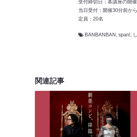
受付締切日：各講座の開
当日受付：開催30分前か
定員：20名
BANBANBAN
,
span!
,
関連記事