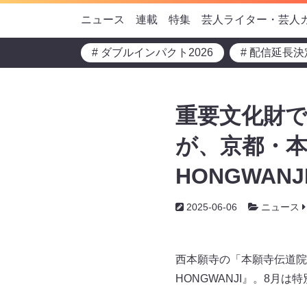
ニュース
連載
特集
芸人ライター・芸人
# ダブルインパクト2026
# 配信延長決
重要文化財で
が、京都・本
HONGWA
2025-06-06
ニュース
西本願寺の「本願寺伝道院
HONGWANJI』。8月