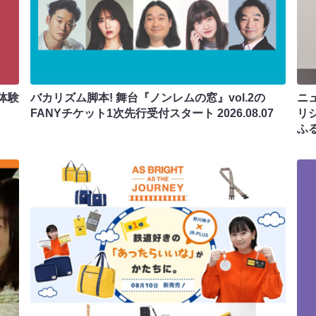
体験
バカリズム脚本! 舞台『ノンレムの窓』vol.2の
ニ
FANYチケット1次先行受付スタート
2026.08.07
リ
ふ