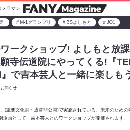
カメラマン
定!
# M-1グランプリ
# BSよしもと
# JO1
ワークショップ! よしもと放
願寺伝道院にやってくる!『TER
NJI』で吉本芸人と一緒に楽しもう
お知らせ
」(重要文化財・通常非公開)で実施されている、未来のための寺子
は特別企画として、吉本芸人とのワークショップが開催されます。