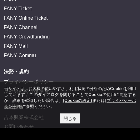
FANY Ticket
FANY Online Ticket
FANY Channel
FANY Crowdfunding
FANY Mall
FANY Commu
法務・規約
プライバシーポリシー
当サイトは、お客様の使いやすさ、利用状況の分析のためCookieを利用
反社会的勢力排除宣言
しています。このダイアログを閉じることでCookieの使用に同意する
か、詳細を確認したい場合は、
[Cookieの設定]
または
[プライバシーポ
リシー]
をご参照ください。
会社情報
吉本興業株式会社
閉じる
お問い合わせ