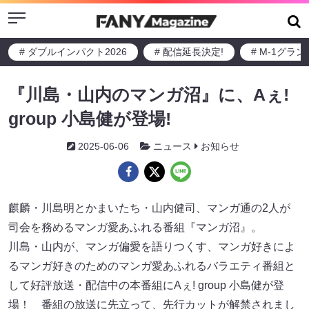
Menu
# ダブルインパクト2026
# 配信延長決定!
# M-1グラ
『川島・山内のマンガ沼』に、Aぇ!
group 小島健が登場!
2025-06-06
ニュース
お知らせ
麒麟・川島明とかまいたち・山内健司、マンガ通の2人が
司会を務めるマンガ愛あふれる番組『マンガ沼』。
川島・山内が、マンガ偏愛を語りつくす、マンガ好きによ
るマンガ好きのためのマンガ愛あふれるバラエティ番組と
して好評放送・配信中の本番組にAぇ! group 小島健が登
場！ 番組の放送に先立って、先行カットが解禁されまし