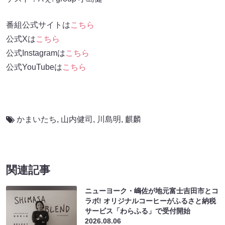
番組公式サイトは
こちら
公式Xは
こちら
公式Instagramは
こちら
公式YouTubeは
こちら
かまいたち
,
山内健司
,
川島明
,
麒麟
関連記事
ニューヨーク・嶋佐が地元富士吉田市とコ
ラボ! オリジナルコーヒーがふるさと納税
サービス「わらふる」で受付開始
2026.08.06