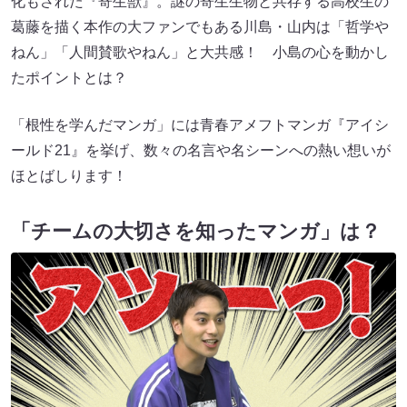
化もされた『寄生獣』。謎の寄生生物と共存する高校生の
葛藤を描く本作の大ファンでもある川島・山内は「哲学や
ねん」「人間賛歌やねん」と大共感！ 小島の心を動かし
たポイントとは？
「根性を学んだマンガ」には青春アメフトマンガ『アイシ
ールド21』を挙げ、数々の名言や名シーンへの熱い想いが
ほとばしります！
「チームの大切さを知ったマンガ」は？