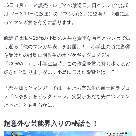
16日（月）（※読売テレビでの放送日／日本テレビでは6
月12日と19日に放送）の『マンガ沼』に登場！ 2週に渡
ってマンガ愛を存分に語ります。
前編では現在25歳の小島の人生を貴重な写真とマンガで振
り返る「俺のマンガ年表」をお届け！ 小学生の頃に影響
を受けたのは鳥山明先生のオバケギャグコメディ
『COWA！』。小学生当時、この作品を常に持ち歩くほど
好きだと語りますが……小島に与えた影響とは！？
「恋を知ったマンガ」では、あだち充先生の超王道ラブコ
メ『みゆき』をピックアップ。父親があだち先生のファン
だったことも明らかに。
超意外な芸能界入りの秘話も！