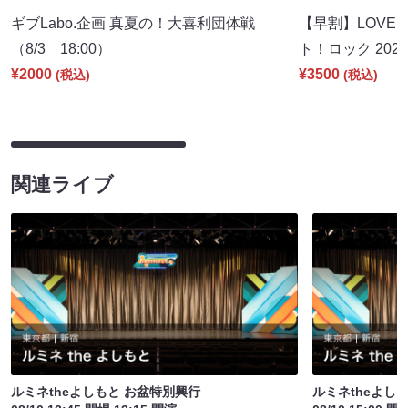
ギブLabo.企画 真夏の！大喜利団体戦
【早割】LOVE I
（8/3 18:00）
ト！ロック 2026
¥2000
¥3500
(税込)
(税込)
関連ライブ
ルミネtheよしもと お盆特別興行
ルミネtheよし