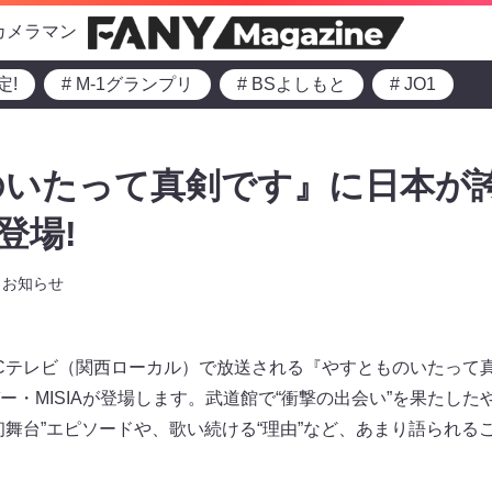
カメラマン
定!
# M-1グランプリ
# BSよしもと
# JO1
のいたって真剣です』に日本が
登場!
お知らせ
～ABCテレビ（関西ローカル）で放送される『やすとものいたっ
ー・MISIAが登場します。武道館で“衝撃の出会い”を果たし
初舞台”エピソードや、歌い続ける“理由”など、あまり語られる