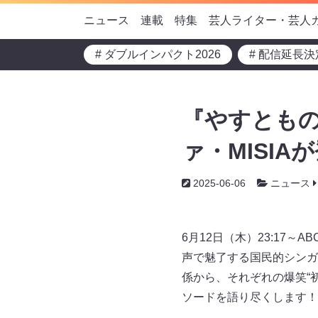
ニュース
連載
特集
芸人ライター・芸人
# ダブルインパクト2026
# 配信延長決
『やすとも
ァ・MISIAが
2025-06-06
ニュース
6月12日（木）23:17
声で魅了する国民的シンガ
係から、それぞれの爆笑“
ソードを語り尽くします！