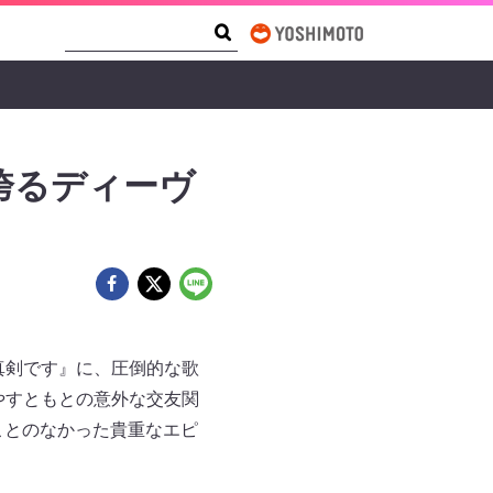
Search Form
Search
誇るディーヴ
て真剣です』に、圧倒的な歌
たやすともとの意外な交友関
ことのなかった貴重なエピ