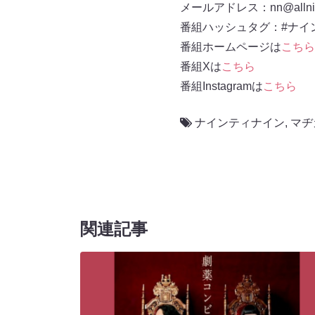
メールアドレス：nn@allnigh
番組ハッシュタグ：#ナイ
番組ホームページは
こちら
番組Xは
こちら
番組Instagramは
こちら
ナインティナイン
,
マヂ
関連記事