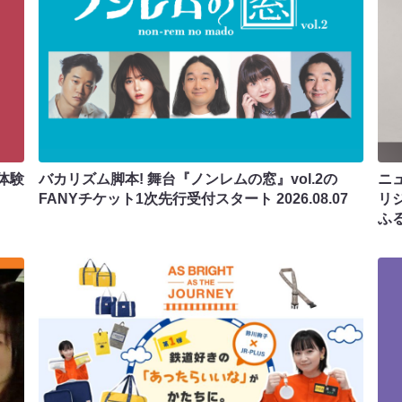
体験
バカリズム脚本! 舞台『ノンレムの窓』vol.2の
ニ
FANYチケット1次先行受付スタート
2026.08.07
リ
ふ