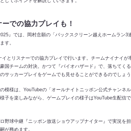
としてポイントを解説していきます。
ナーでの協力プレイも！
-2025』では、岡村念願の「バックスクリーン越えホームラン
ます。
、ナイナイとリスナーでの協力プレイで行います。チームナイナイが率い
豪国チームの対決。かつて『バイオハザード』で、落ちてくる
のサッカープレイをゲームでも見せることができるのでしょう
の模様は、YouTubeの「オールナイトニッポン公式チャンネ
様子を楽しみながら、ゲームプレイの様子はYouTube生配信
ロ野球中継『ニッポン放送ショウアップナイター』で実況を担
嗣が務めます。