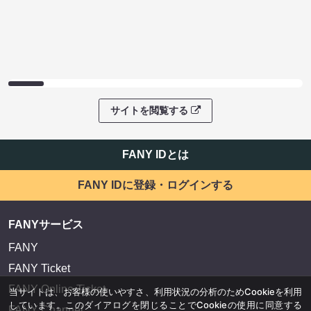
サイトを閲覧する
FANY IDとは
FANY IDに登録・ログインする
FANYサービス
FANY
FANY Ticket
FANY Online Ticket
当サイトは、お客様の使いやすさ、利用状況の分析のためCookieを利用
しています。このダイアログを閉じることでCookieの使用に同意する
FANY Channel