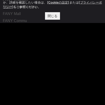
か、詳細を確認したい場合は、
[Cookieの設定]
または
[プライバシーポ
FANY Crowdfunding
リシー]
をご参照ください。
FANY Mall
閉じる
FANY Commu
法務・規約
プライバシーポリシー
反社会的勢力排除宣言
会社情報
吉本興業株式会社
お問い合わせ
その他
よしもとニュースセンターアーカイブ