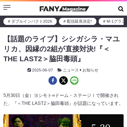
Menu
# ダブルインパクト2026
# 配信延長決定!
# M-1グラ
【話題のライブ】シシガシラ・マユ
リカ、因縁の2組が直接対決!『＜
THE LAST2＞脇田毒頭』
2025-06-07
ニュース
お知らせ
5月30日（金）ヨシモト∞ドーム・ステージⅠで開催され
た、『＜THE LAST2＞脇田毒頭』が話題になっています。