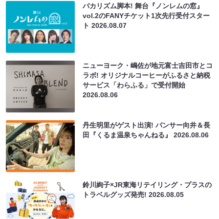
バカリズム脚本! 舞台『ノンレムの窓』
vol.2のFANYチケット1次先行受付スター
ト
2026.08.07
ニューヨーク・嶋佐が地元富士吉田市とコ
ラボ! オリジナルコーヒーがふるさと納税
サービス「わらふる」で受付開始
2026.08.06
丹生明里がゲスト出演! パンサー向井＆長
田『くるま温泉ちゃんねる』
2026.08.06
鈴川絢子×JR東海リテイリング・プラスの
トラベルグッズ発売!
2026.08.05