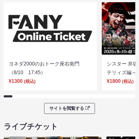
ヨネダ2000のおトーク座右衛門
シスター 井坂
（8/10 17:45）
テリィズ編～（8
¥1300
¥1800
(税込)
(税込)
サイトを閲覧する
ライブチケット