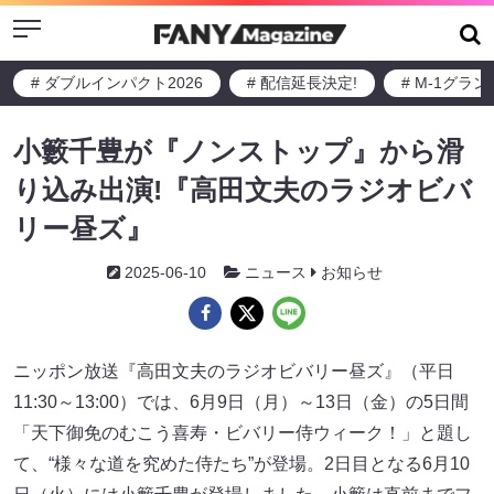
Menu
# ダブルインパクト2026
# 配信延長決定!
# M-1グラ
小籔千豊が『ノンストップ』から滑
り込み出演!『高田文夫のラジオビバ
リー昼ズ』
2025-06-10
ニュース
お知らせ
ニッポン放送『高田文夫のラジオビバリー昼ズ』（平日
11:30～13:00）では、6月9日（月）～13日（金）の5日間
「天下御免のむこう喜寿・ビバリー侍ウィーク！」と題し
て、“様々な道を究めた侍たち”が登場。2日目となる6月10