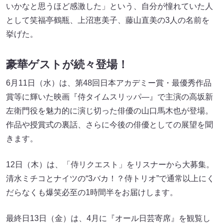
いかなと思うほど感激した」という、自分が憧れていた人
として笑福亭鶴瓶、上沼恵美子、藤山直美の3人の名前を
挙げた。
豪華ゲストが続々登場！
6月11日（水）は、第48回日本アカデミー賞・最優秀作品
賞等に輝いた映画『侍タイムスリッパ―』で主演の高坂新
左衛門役を魅力的に演じ切った俳優の山口馬木也が登場。
作品や授賞式の裏話、さらに今後の俳優としての展望を聞
きます。
12日（木）は、「侍リクエスト」をリスナーから大募集。
清水ミチコとナイツの“3バカ！？侍トリオ”で通常以上にく
だらなくも爆笑必至の1時間半をお届けします。
最終日13日（金）は、4月に『オール日芸寄席』を観覧し