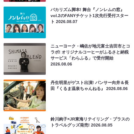
バカリズム脚本! 舞台『ノンレムの窓』
vol.2のFANYチケット1次先行受付スター
ト
2026.08.07
ニューヨーク・嶋佐が地元富士吉田市とコ
ラボ! オリジナルコーヒーがふるさと納税
サービス「わらふる」で受付開始
2026.08.06
丹生明里がゲスト出演! パンサー向井＆長
田『くるま温泉ちゃんねる』
2026.08.06
鈴川絢子×JR東海リテイリング・プラスの
トラベルグッズ発売!
2026.08.05