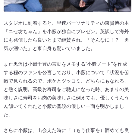
スタジオに到着すると、早速パーソナリティの東貴博の本
「ニセ坊ちゃん」を小籔が独自にプレゼン。英訳して海外
にも発信したら良いとまで絶賛され、「そんなに！？ 勇
気が湧いた」と東自身も驚いていました。
また黒沢は小籔千豊の言動をメモする“小籔ノート”を作成
する程のファンを公言しており、小藪について「状況を俯
瞰で見られるので、ボケとツッコミ、どちらにもなれる」
と熱く説明。高級お寿司をご馳走になった時、あまりの美
味しさに寿司をお肉の美味しさに例えても、優しくうんう
ん頷いてくれたと小籔の普段の優しい一面を明かしまし
た。
さらに小籔は、出会えた時に「（もう仕事を）辞めても良