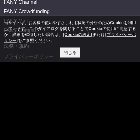
FANY Channel
FANY Crowdfunding
FANY Mall
当サイトは、お客様の使いやすさ、利用状況の分析のためCookieを利用
しています。このダイアログを閉じることでCookieの使用に同意する
FANY Commu
か、詳細を確認したい場合は、
[Cookieの設定]
または
[プライバシーポ
リシー]
をご参照ください。
法務・規約
閉じる
プライバシーポリシー
反社会的勢力排除宣言
会社情報
吉本興業株式会社
お問い合わせ
その他
よしもとニュースセンターアーカイブ