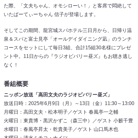
た際、「文夫ちゃん、オモシローい！」と客席で悶絶して
いたぱーてぃーちゃん 信子が登場します。
そしてこの期間、龍宮城スパホテル三日月から、日帰り温
泉＆スパと富士見亭「オールデイダイニング凪」のランチ
コースをセットにして毎日3組、合計15組30名様にプレゼ
ント中。11日からの『ラジオビバリー昼ズ』もお聴き逃し
なく！
番組概要
ニッポン放送「高田文夫のラジオビバリー昼ズ」
放送日時：2025年6月9日（月）～13日（金）11:30～13:00
月曜日：高田文夫・松本明子／ゲスト 春風亭一之輔
火曜日：東貴博・黒沢かずこ（森三中）／ゲスト 小籔千豊
水曜日：春風亭昇太・乾貴美子／ゲスト 山口馬木也
木曜日：清水ミチコ・ナイツ