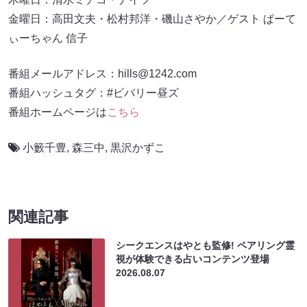
金曜日：高田文夫・松村邦洋・磯山さやか／ゲスト ぱーて
ぃーちゃん 信子
番組メールアドレス：hills@1242.com
番組ハッシュタグ：#ビバリー昼ズ
番組ホームページは
こちら
小籔千豊
,
森三中
,
黒沢かずこ
関連記事
シークエンスはやとも監修! ペアリング霊
視が体験できる占いコンテンツ登場
2026.08.07