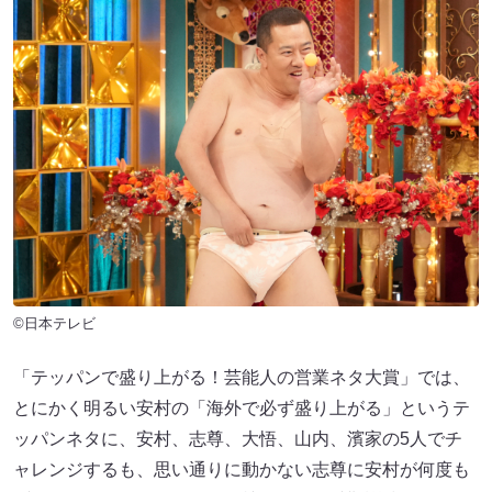
©日本テレビ
「テッパンで盛り上がる！芸能人の営業ネタ大賞」では、
とにかく明るい安村の「海外で必ず盛り上がる」というテ
ッパンネタに、安村、志尊、大悟、山内、濱家の5人でチ
ャレンジするも、思い通りに動かない志尊に安村が何度も