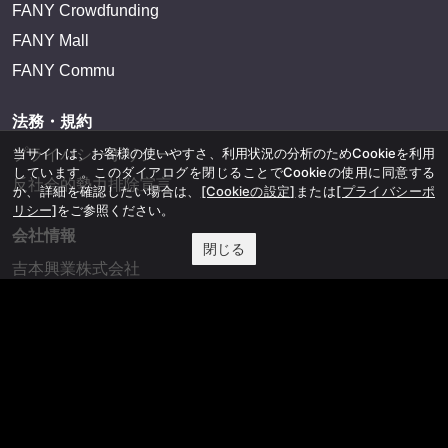
FANY Crowdfunding
FANY Mall
FANY Commu
法務・規約
当サイトは、お客様の使いやすさ、利用状況の分析のためCookieを利用
プライバシーポリシー
しています。このダイアログを閉じることでCookieの使用に同意する
反社会的勢力排除宣言
か、詳細を確認したい場合は、
[Cookieの設定]
または
[プライバシーポ
リシー]
をご参照ください。
会社情報
閉じる
吉本興業株式会社
お問い合わせ
その他
よしもとニュースセンターアーカイブ