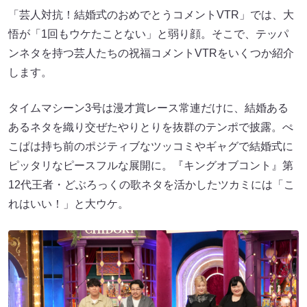
「芸人対抗！結婚式のおめでとうコメントVTR」では、大
悟が「1回もウケたことない」と弱り顔。そこで、テッパ
ンネタを持つ芸人たちの祝福コメントVTRをいくつか紹介
します。
タイムマシーン3号は漫才賞レース常連だけに、結婚ある
あるネタを織り交ぜたやりとりを抜群のテンポで披露。ぺ
こぱは持ち前のポジティブなツッコミやギャグで結婚式に
ピッタリなピースフルな展開に。『キングオブコント』第
12代王者・どぶろっくの歌ネタを活かしたツカミには「こ
れはいい！」と大ウケ。