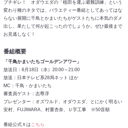
ブチギレ！ オダウエダの「植田を運ぶ避難訓練」という
変わり種のネタでは、バラエティー番組としてあってはな
らない展開に千鳥とかまいたちがゲストたちに本気のダメ
出し。果たして何が起こったのでしょうか。ぜひ最後まで
お見逃しなく！
番組概要
「千鳥かまいたちゴールデンアワー」
放送日：6月18日（水）20:00～21:00
放送：日本テレビ系28局ネット ほか
MC：千鳥・かまいたち
審査員ゲスト：志尊淳
プレゼンター：オズワルド、オダウエダ、とにかく明るい
安村、FUJIWARA、村重杏奈、Ｕ字工事 ※50音順
番組公式Ｘは
こちら