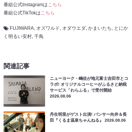
番組公式Instagramは
こちら
番組公式TikTokは
こちら
FUJIWARA
,
オズワルド
,
オダウエダ
,
かまいたち
,
とにか
く明るい安村
,
千鳥
関連記事
ニューヨーク・嶋佐が地元富士吉田市とコ
ラボ! オリジナルコーヒーがふるさと納税
サービス「わらふる」で受付開始
2026.08.06
丹生明里がゲスト出演! パンサー向井＆長
田『くるま温泉ちゃんねる』
2026.08.06