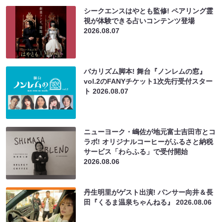
シークエンスはやとも監修! ペアリング霊
視が体験できる占いコンテンツ登場
2026.08.07
バカリズム脚本! 舞台『ノンレムの窓』
vol.2のFANYチケット1次先行受付スター
ト
2026.08.07
ニューヨーク・嶋佐が地元富士吉田市とコ
ラボ! オリジナルコーヒーがふるさと納税
サービス「わらふる」で受付開始
2026.08.06
丹生明里がゲスト出演! パンサー向井＆長
田『くるま温泉ちゃんねる』
2026.08.06