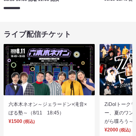
ライブ配信チケット
六本木ネオン～ジェラードン×滝音×
ZiDolトーク
ぼる塾～（8/11 18:45）
ー、夏のワン
¥1500
がら喋ろう～（8
(税込)
¥2000
(税込)