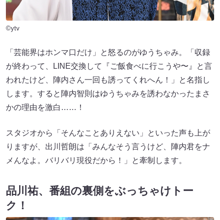
©ytv
「芸能界はホンマ口だけ」と怒るのがゆうちゃみ。「収録
が終わって、LINE交換して『ご飯食べに行こうや〜』と言
われたけど、陣内さん一回も誘ってくれへん！」と名指し
します。すると陣内智則はゆうちゃみを誘わなかったまさ
かの理由を激白……！
スタジオから「そんなことありえない」といった声も上が
りますが、出川哲朗は「みんなそう言うけど、陣内君をナ
メんなよ。バリバリ現役だから！」と牽制します。
品川祐、番組の裏側をぶっちゃけトー
ク！