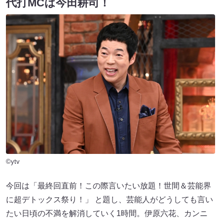
代打MCは今田耕司！
©ytv
今回は「最終回直前！この際言いたい放題！世間＆芸能界
に超デトックス祭り！」 と題し、芸能人がどうしても言い
たい日頃の不満を解消していく1時間。伊原六花、カンニ