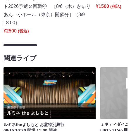
ト2026予選２回戦④ ［8/6（木）きゅり
¥1500
(税込)
あん 小ホール（東京）開催分］（8/9
18:00）
¥2500
(税込)
関連ライブ
ミキティダイニ
ルミネtheよしもと お盆特別興行
08/15 11:45 開
08/15 10:30 開場 11:00 開演