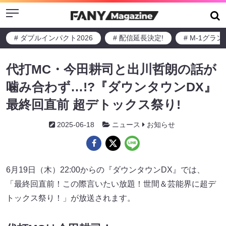
Menu
# ダブルインパクト2026
# 配信延長決定!
# M-1グラ
代打MC・今田耕司と出川哲朗の話が
噛み合わず…!?『ダウンタウンDX』
最終回直前 超デトックス祭り!
2025-06-18
ニュース
お知らせ
6月19日（木）22:00からの『ダウンタウンDX』では、
「最終回直前！この際言いたい放題！世間＆芸能界に超デ
トックス祭り！」が放送されます。