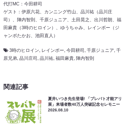
代打MC：今田耕司
ゲスト：伊原六花、カンニング竹山、品川祐（品川庄
司）、陣内智則、千原ジュニア、土田晃之、出川哲朗、福
田麻貴（3時のヒロイン）、ゆうちゃみ、レインボー（ジ
ャンボたかお、池田直人）
3時のヒロイン
,
レインボー
,
今田耕司
,
千原ジュニア
,
千
原兄弟
,
品川庄司
,
品川祐
,
福田麻貴
,
陣内智則
関連記事
夏井いつき先生登場! 「プレバト才能アリ
展」来場者数40万人突破記念セレモニー
2026.08.10