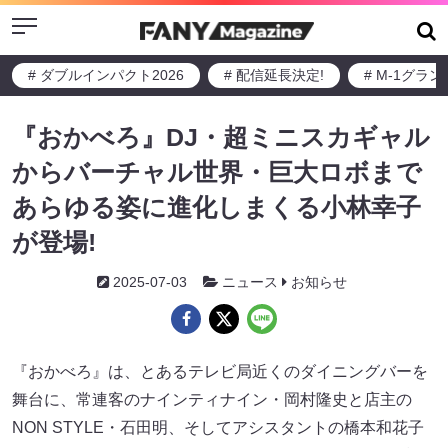
Menu
# ダブルインパクト2026
# 配信延長決定!
# M-1グラ
『おかべろ』DJ・超ミニスカギャル
からバーチャル世界・巨大ロボまで
あらゆる姿に進化しまくる小林幸子
が登場!
2025-07-03
ニュース
お知らせ
『おかべろ』は、とあるテレビ局近くのダイニングバーを
舞台に、常連客のナインティナイン・岡村隆史と店主の
NON STYLE・石田明、そしてアシスタントの橋本和花子