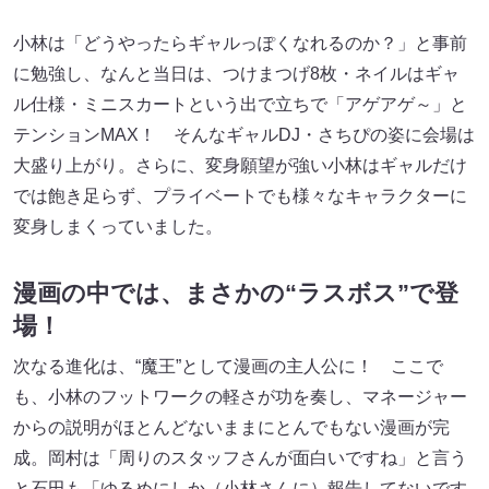
小林は「どうやったらギャルっぽくなれるのか？」と事前
に勉強し、なんと当日は、つけまつげ8枚・ネイルはギャ
ル仕様・ミニスカートという出で立ちで「アゲアゲ～」と
テンションMAX！ そんなギャルDJ・さちぴの姿に会場は
大盛り上がり。さらに、変身願望が強い小林はギャルだけ
では飽き足らず、プライベートでも様々なキャラクターに
変身しまくっていました。
漫画の中では、まさかの“ラスボス”で登
場！
次なる進化は、“魔王”として漫画の主人公に！ ここで
も、小林のフットワークの軽さが功を奏し、マネージャー
からの説明がほとんどないままにとんでもない漫画が完
成。岡村は「周りのスタッフさんが面白いですね」と言う
と石田も「ゆるめにしか（小林さんに）報告してないです