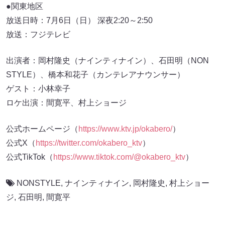
●関東地区
放送日時：7月6日（日） 深夜2:20～2:50
放送：フジテレビ
出演者：岡村隆史（ナインティナイン）、石田明（NON
STYLE）、橋本和花子（カンテレアナウンサー）
ゲスト：小林幸子
ロケ出演：間寛平、村上ショージ
公式ホームページ（
https://www.ktv.jp/okabero/
）
公式X（
https://twitter.com/okabero_ktv
）
公式TikTok（
https://www.tiktok.com/@okabero_ktv
）
NONSTYLE
,
ナインティナイン
,
岡村隆史
,
村上ショー
ジ
,
石田明
,
間寛平