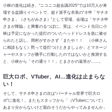
小林の進化は続き、“ニコニコ超会議2025”では10万人が来
場する盆踊りイベントで、超ド派手な衣装の“ネ申「サチネ
申さま」（さちがみさま）”として登場、会場は「サチネ申
さまが降臨」と興奮のるつぼに。実は、イベント当日に小
林は予定になかった提灯のついたヘッドドレスを急に被せ
られたと話し、岡村がすかさず「またや！！ （小林さん
に相談もなく）黙って提灯つけときましょか」とマネージ
ャーやスタッフが勝手に行動したのではないかと推測する
と、小林から「その通り！！」とまさかの返答が……。
巨大ロボ、VTuber、AI…進化は止まらな
い！
そして、サチネ申さまの次は“バーチャル世界で巨大ロ
ボ”に進化！。またもスタッフから「（VTuberについて）
あまり分からないけど面白そうだからやってみませんか」