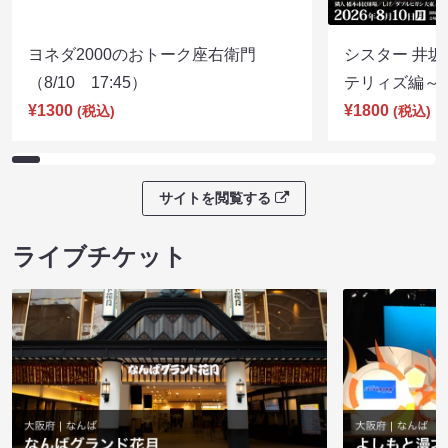
ヨネダ2000のおトーク座右衛門
シスター 井坂
（8/10 17:45）
テリィズ編～（8
¥1300
¥1800
(税込)
(税込)
サイトを閲覧する
ライブチケット