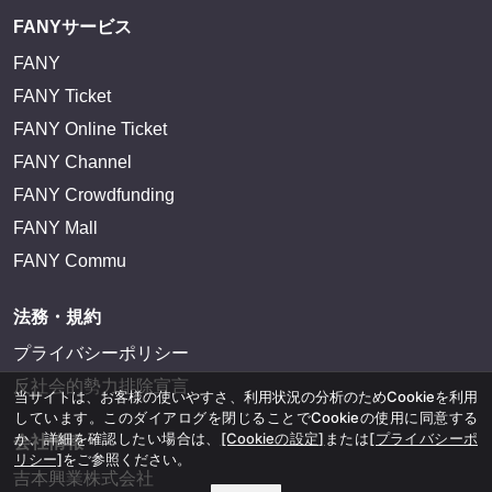
FANYサービス
FANY
FANY Ticket
FANY Online Ticket
FANY Channel
FANY Crowdfunding
FANY Mall
FANY Commu
法務・規約
プライバシーポリシー
反社会的勢力排除宣言
当サイトは、お客様の使いやすさ、利用状況の分析のためCookieを利用
しています。このダイアログを閉じることでCookieの使用に同意する
か、詳細を確認したい場合は、
[Cookieの設定]
または
[プライバシーポ
会社情報
リシー]
をご参照ください。
吉本興業株式会社