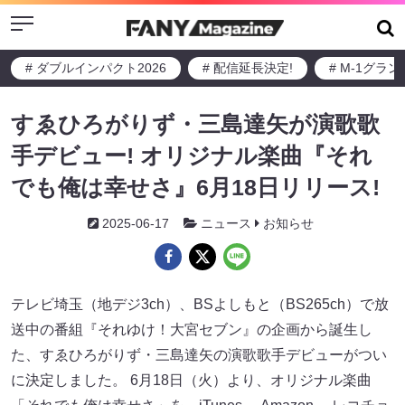
Menu
# ダブルインパクト2026
# 配信延長決定!
# M-1グラ
すゑひろがりず・三島達矢が演歌歌
手デビュー! オリジナル楽曲『それ
でも俺は幸せさ』6月18日リリース!
2025-06-17
ニュース
お知らせ
テレビ埼玉（地デジ3ch）、BSよしもと（BS265ch）で放
送中の番組『それゆけ！大宮セブン』の企画から誕生し
た、すゑひろがりず・三島達矢の演歌歌手デビューがつい
に決定しました。 6月18日（火）より、オリジナル楽曲