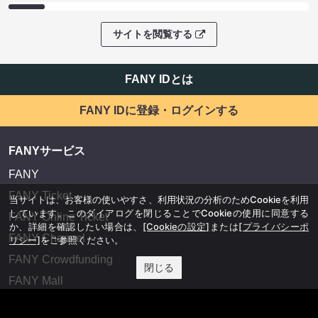
サイトを閲覧する
FANY IDとは
FANY IDに登録・ログインする
FANYサービス
FANY
FANY Ticket
当サイトは、お客様の使いやすさ、利用状況の分析のためCookieを利用
しています。このダイアログを閉じることでCookieの使用に同意する
FANY Online Ticket
か、詳細を確認したい場合は、
[Cookieの設定]
または
[プライバシーポ
FANY Channel
リシー]
をご参照ください。
FANY Crowdfunding
閉じる
FANY Mall
FANY Commu