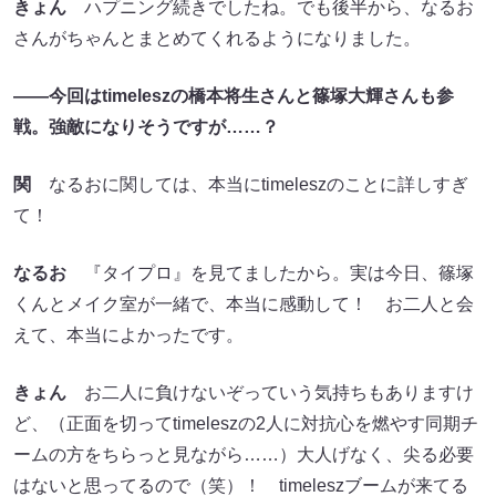
きょん
ハプニング続きでしたね。でも後半から、なるお
さんがちゃんとまとめてくれるようになりました。
――今回はtimeleszの橋本将生さんと篠塚大輝さんも参
戦。強敵になりそうですが……？
関
なるおに関しては、本当にtimeleszのことに詳しすぎ
て！
なるお
『タイプロ』を見てましたから。実は今日、篠塚
くんとメイク室が一緒で、本当に感動して！ お二人と会
えて、本当によかったです。
きょん
お二人に負けないぞっていう気持ちもありますけ
ど、（正面を切ってtimeleszの2人に対抗心を燃やす同期チ
ームの方をちらっと見ながら……）大人げなく、尖る必要
はないと思ってるので（笑）！ timeleszブームが来てる