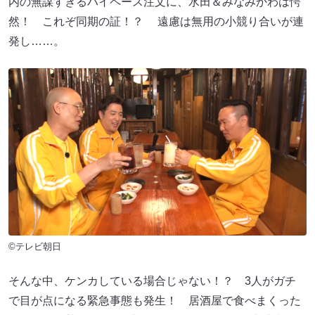
内の無謀すぎるハイペース注文に、水田＆みなみかわは愕
然！ これぞ同期の証！？ 遠慮は無用の小競り合いが連
発し……。
©テレビ朝日
そんな中、ケンカしている場合じゃない！？ 3人がガチ
で目が点になる緊急事態も発生！ 居酒屋で食べまくった