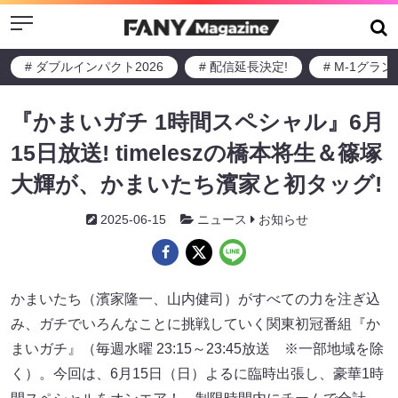
Menu
# ダブルインパクト2026
# 配信延長決定!
# M-1グラ
『かまいガチ 1時間スペシャル』6月
15日放送! timeleszの橋本将生＆篠塚
大輝が、かまいたち濱家と初タッグ!
2025-06-15
ニュース
お知らせ
かまいたち（濱家隆一、山内健司）がすべての力を注ぎ込
み、ガチでいろんなことに挑戦していく関東初冠番組『か
まいガチ』（毎週水曜 23:15～23:45放送 ※一部地域を除
く）。今回は、6月15日（日）よるに臨時出張し、豪華1時