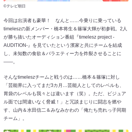
©テレビ朝日
今回は出演者も豪華！ なんと……今乗りに乗っている
timeleszの新メンバー・橋本将生＆篠塚大輝が初参戦。2人
が勝ち抜いたオーディション番組『timelesz project -
AUDITION-』を見ていたという濱家と共にチームを結成
し、未知数の食欲＆バラエティー力を炸裂させることに
――。
そんなtimeleszチームと戦うのは……橋本＆篠塚に対し
「芸能界に入ってまだ3カ月…芸能人としてのレベルも、
胃袋のレベルも我々とは違います（笑）。ただ、ビジュア
ル面では間違いなく脅威！」と冗談まじりに闘志を燃や
す、山内＆水田信二＆みなみかわの「俺たち売れっ子同期
チーム」。