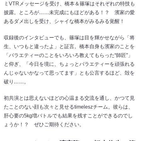
ミVTRメッセージを受け、橋本＆篠塚はそれぞれの特技も
披露。ところが……未完成にもほどがある！？ 濱家の愛
あるダメ出しを受け、シャイな橋本がみるみる覚醒！
収録後のインタビューでも、篠塚は目を輝かせながら「将
生、いつもと違ったよ」と証言。橋本自身も濱家のことを
「バラエティーのことをいろいろ教えてもらった“師匠”」
と仰ぎ、「今日を境に、ちょっとバラエティーを頑張れる
んじゃないかなって思ってます」とも公言するほど、殻を
破り……。
初共演とは思えないほどの心温まる交流を通し、かつて見
たことのない顔も次々と見せるtimeleszチーム。彼らは、
肝心要の5kg増バトルでも結果を残すことができるのでし
ょうか！？ ぜひご期待ください。