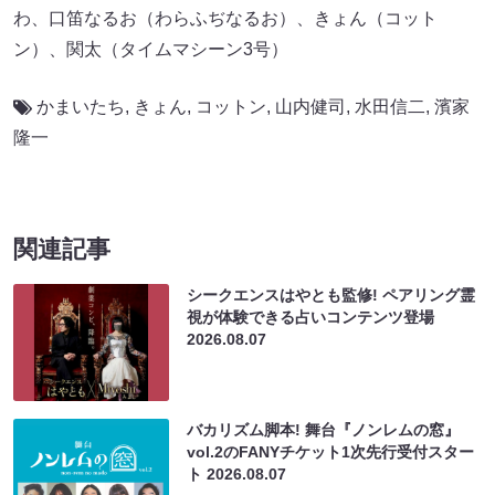
わ、口笛なるお（わらふぢなるお）、きょん（コット
ン）、関太（タイムマシーン3号）
かまいたち
,
きょん
,
コットン
,
山内健司
,
水田信二
,
濱家
隆一
関連記事
シークエンスはやとも監修! ペアリング霊
視が体験できる占いコンテンツ登場
2026.08.07
バカリズム脚本! 舞台『ノンレムの窓』
vol.2のFANYチケット1次先行受付スター
ト
2026.08.07