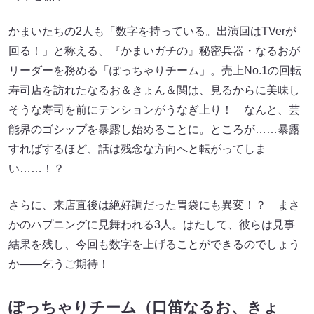
かまいたちの2人も「数字を持っている。出演回はTVerが
回る！」と称える、『かまいガチの』秘密兵器・なるおが
リーダーを務める「ぽっちゃりチーム」。売上No.1の回転
寿司店を訪れたなるお＆きょん＆関は、見るからに美味し
そうな寿司を前にテンションがうなぎ上り！ なんと、芸
能界のゴシップを暴露し始めることに。ところが……暴露
すればするほど、話は残念な方向へと転がってしま
い……！？
さらに、来店直後は絶好調だった胃袋にも異変！？ まさ
かのハプニングに見舞われる3人。はたして、彼らは見事
結果を残し、今回も数字を上げることができるのでしょう
か――乞うご期待！
ぽっちゃりチーム（口笛なるお、きょ