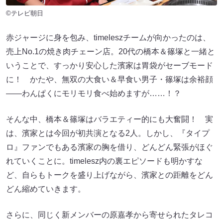
©テレビ朝日
赤ジャージに身を包み、timeleszチームが向かったのは、
売上No.1の焼き肉チェーン店。20代の橋本＆篠塚と一緒と
いうことで、すっかり安心した濱家は胃袋がセーブモード
に！ かたや、無双の大食い＆早食い男子・篠塚は余裕顔
――わんぱくにモリモリ食べ始めますが……！？
そんな中、橋本＆篠塚はバラエティー的にも大奮闘！ 実
は、濱家とは今回が初共演となる2人。しかし、『タイプ
ロ』ファンでもある濱家の胸を借り、どんどん緊張がほぐ
れていくことに。timelesz内の裏エピソードも明かすな
ど、自らもトークを盛り上げながら、濱家との距離をどん
どん縮めていきます。
さらに、同じく新メンバーの原嘉孝から寄せられたタレコ