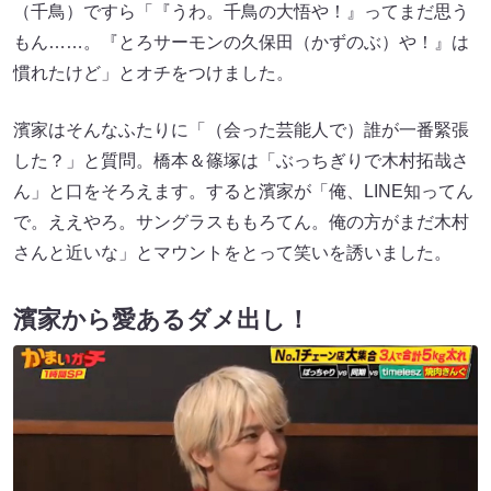
（千鳥）ですら「『うわ。千鳥の大悟や！』ってまだ思う
もん……。『とろサーモンの久保田（かずのぶ）や！』は
慣れたけど」とオチをつけました。
濱家はそんなふたりに「（会った芸能人で）誰が一番緊張
した？」と質問。橋本＆篠塚は「ぶっちぎりで木村拓哉さ
ん」と口をそろえます。すると濱家が「俺、LINE知ってん
で。ええやろ。サングラスももろてん。俺の方がまだ木村
さんと近いな」とマウントをとって笑いを誘いました。
濱家から愛あるダメ出し！