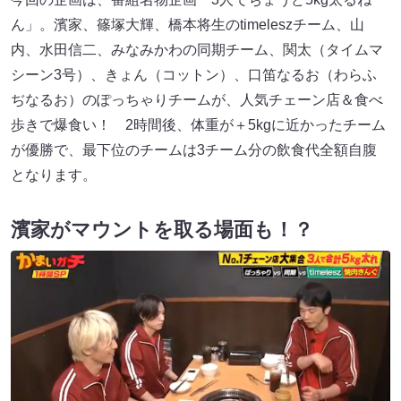
ん」。濱家、篠塚大輝、橋本将生のtimeleszチーム、山
内、水田信二、みなみかわの同期チーム、関太（タイムマ
シーン3号）、きょん（コットン）、口笛なるお（わらふ
ぢなるお）のぽっちゃりチームが、人気チェーン店＆食べ
歩きで爆食い！ 2時間後、体重が＋5kgに近かったチーム
が優勝で、最下位のチームは3チーム分の飲食代全額自腹
となります。
濱家がマウントを取る場面も！？