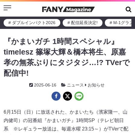
Menu
# ダブルインパクト2026
# 配信延長決定!
# M-1グラ
『かまいガチ 1時間スペシャル』
timelesz 篠塚大輝＆橋本将生、原嘉
孝の無茶ぶりにタジタジ…!? TVerで
配信中!
2025-06-16
ニュース
お知らせ
6月15日（日）に放送された、かまいたち（濱家隆一、山
内健司）の冠番組『かまいガチ』1時間SP（テレビ朝日
系 ※レギュラー放送は、毎週水曜 23:15～）がTVerで配