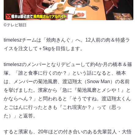
©テレビ朝日
timeleszチームは「焼肉きんぐ」へ。12人前の肉＆特盛ラ
イスを注文して＋5kgを目指します。
timeleszのメンバーとなりデビューして約4か月の橋本＆篠
塚。「誰と食事に行くのか？」という話になると、橋本
は、メンバーの菊池風磨、渡辺翔太（Snow Man）の名前
を挙げました。濱家から「急に『菊池風磨とメシや！』と
かならへん？」と問われると「そうですね。渡辺翔太くん
とごはんに行ったときも『これ現実か？』って（思っ
た）」と返答。
すると濱家も、20年ほどの付き合いのある先輩芸人・大悟