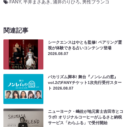
FANY
,
平井まさあき
,
浦井のりひろ
,
男性ブランコ
関連記事
シークエンスはやとも監修! ペアリング霊
視が体験できる占いコンテンツ登場
2026.08.07
バカリズム脚本! 舞台『ノンレムの窓』
vol.2のFANYチケット1次先行受付スター
ト
2026.08.07
ニューヨーク・嶋佐が地元富士吉田市とコ
ラボ! オリジナルコーヒーがふるさと納税
サービス「わらふる」で受付開始