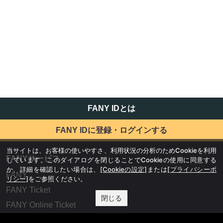
FANY IDとは
FANY IDに登録・ログインする
当サイトは、お客様の使いやすさ、利用状況の分析のためCookieを利用
FANYサービス
しています。このダイアログを閉じることでCookieの使用に同意する
か、詳細を確認したい場合は、
[Cookieの設定]
または
[プライバシーポ
FANY
リシー]
をご参照ください。
FANY Ticket
閉じる
FANY Online Ticket
FANY Channel