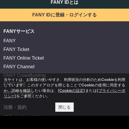
FANY IDとは
FANY IDに登録・ログインする
FANYサービス
FANY
FANY Ticket
FANY Online Ticket
FANY Channel
FANY Crowdfunding
当サイトは、お客様の使いやすさ、利用状況の分析のためCookieを利用
FANY Mall
しています。このダイアログを閉じることでCookieの使用に同意する
か、詳細を確認したい場合は、
[Cookieの設定]
または
[プライバシーポ
FANY Commu
リシー]
をご参照ください。
閉じる
法務・規約
プライバシーポリシー
反社会的勢力排除宣言