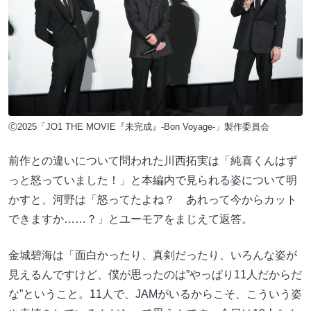
Ⓒ2025「JO1 THE MOVIE『未完成』-Bon Voyage-」製作委員会
前作との違いについて問われた川西拓実は「純喜くんはず
っと怒っていました！」と本編内で見られる姿について明
かすと、河野は「怒ってたよね？ あれって今からカット
できますか……？」とユーモアをまじえて返答。
金城碧海は「面白かったり、真剣だったり、いろんな姿が
見えるんですけど、僕が思ったのは”やっぱり11人だからだ
な”ということ。11人で、JAMがいるからこそ、こういう姿