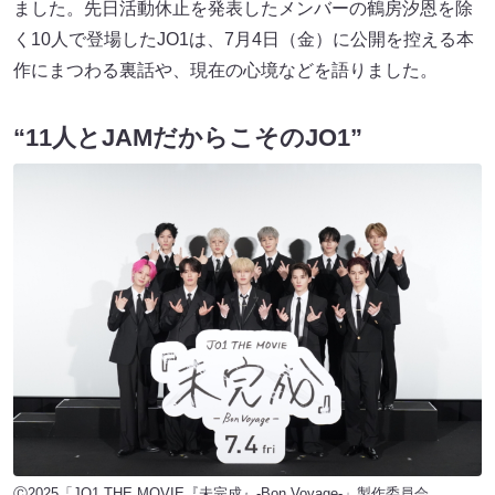
ました。先日活動休止を発表したメンバーの鶴房汐恩を除
く10人で登場したJO1は、7月4日（金）に公開を控える本
作にまつわる裏話や、現在の心境などを語りました。
“11人とJAMだからこそのJO1”
Ⓒ2025「JO1 THE MOVIE『未完成』-Bon Voyage-」製作委員会