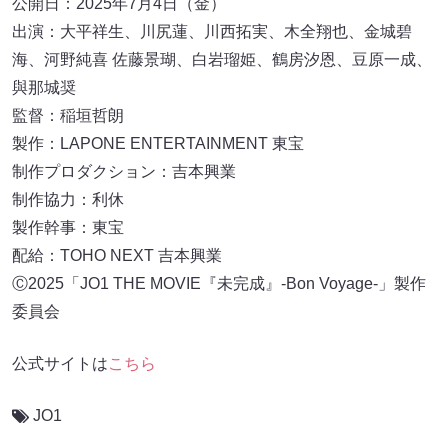
公開日：2025年7月4日（金）
出演：大平祥生、川尻蓮、川西拓実、木全翔也、金城碧
海、河野純喜 佐藤景瑚、白岩瑠姫、鶴房汐恩、豆原一成、
與那城奨
監督：稲垣哲朗
製作：LAPONE ENTERTAINMENT 東宝
制作プロダクション：吉本興業
制作協力：利休
製作幹事：東宝
配給：TOHO NEXT 吉本興業
Ⓒ2025「JO1 THE MOVIE『未完成』-Bon Voyage-」製作
委員会
公式サイトは
こちら
JO1