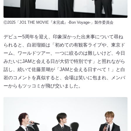
Ⓒ2025「JO1 THE MOVIE『未完成』-Bon Voyage-」製作委員会
デビュー5周年を迎え、印象深かった出来事について尋ね
られると、白岩瑠姫は「初めての有観客ライブや、東京ド
ーム、ワールドツアー、一つに絞るのは難しいけど、今日
みたいにJAMと会える日が大切で特別です」と照れながら
話し、続いて佐藤景瑚が「JAMと会える日すべて！」と白
岩のコメントを真似すると、会場は笑いに包まれ、メンバ
ーからもツッコミが飛び交いました。