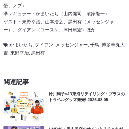
悟、ノブ）
準レギュラー：かまいたち（山内健司、濱家隆一）
ゲスト：東野幸治、山本浩之、黒田有（メッセンジャ
ー）、ダイアン（ユースケ、津田篤宏）ほか
かまいたち
,
ダイアン
,
メッセンジャー
,
千鳥
,
博多華丸大
吉
,
東野幸治
,
黒田有
関連記事
鈴川絢子×JR東海リテイリング・プラスの
トラベルグッズ発売!
2026.08.05