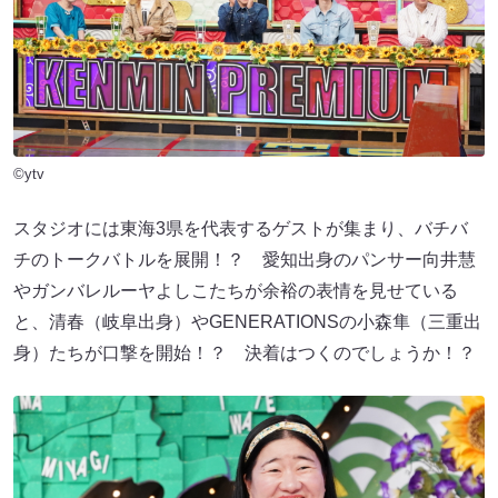
©ytv
スタジオには東海3県を代表するゲストが集まり、バチバ
チのトークバトルを展開！？ 愛知出身のパンサー向井慧
やガンバレルーヤよしこたちが余裕の表情を見せている
と、清春（岐阜出身）やGENERATIONSの小森隼（三重出
身）たちが口撃を開始！？ 決着はつくのでしょうか！？