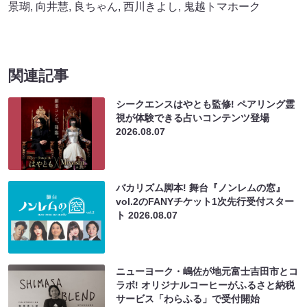
景瑚
,
向井慧
,
良ちゃん
,
西川きよし
,
鬼越トマホーク
関連記事
シークエンスはやとも監修! ペアリング霊
視が体験できる占いコンテンツ登場
2026.08.07
バカリズム脚本! 舞台『ノンレムの窓』
vol.2のFANYチケット1次先行受付スター
ト
2026.08.07
ニューヨーク・嶋佐が地元富士吉田市とコ
ラボ! オリジナルコーヒーがふるさと納税
サービス「わらふる」で受付開始