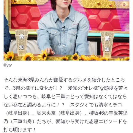
©ytv
そんな東海3県みんなが熱愛するグルメを紹介したところ
で、3県の様子に変化が！？ 愛知の“オレ様”な態度を苦々
しく思いつつも、岐阜と三重にとって愛知はなくてはなら
ない存在と認めるように！？ スタジオでも清水ミチコ
（岐阜出身）、堀未央奈（岐阜出身）、櫻坂46の幸阪芙里
乃（三重出身）たちが、愛知から受けた恩恵エピソードを
打ち明けます！