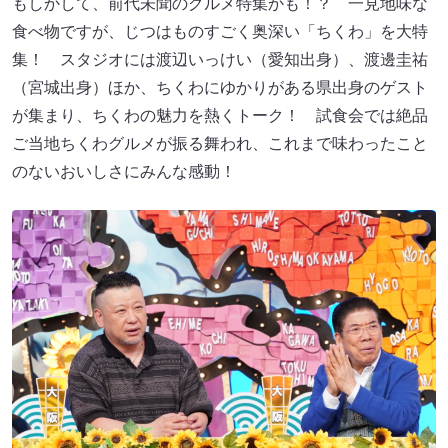
もしかして、前代未聞のグルメ特集かも！？ 一見地味な
食べ物ですが、じつはものすごく奥深い「ちくわ」を大特
集！ スタジオには渡辺いっけい（愛知出身）、渡邊圭祐
（宮城出身）ほか、ちくわにゆかりがある県出身のゲスト
が集まり、ちくわの魅力を熱くトーク！ 試食会では絶品
ご当地ちくわグルメが振る舞われ、これまで味わったこと
のないおいしさにみんな感動！