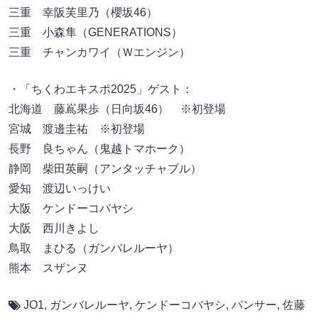
三重 幸阪芙里乃（櫻坂46）
三重 小森隼（GENERATIONS）
三重 チャンカワイ（Ｗエンジン）
・「ちくわエキスポ2025」ゲスト：
北海道 藤嶌果歩（日向坂46） ※初登場
宮城 渡邊圭祐 ※初登場
長野 良ちゃん（鬼越トマホーク）
静岡 柴田英嗣（アンタッチャブル）
愛知 渡辺いっけい
大阪 ケンドーコバヤシ
大阪 西川きよし
鳥取 まひる（ガンバレルーヤ）
熊本 スザンヌ
JO1
,
ガンバレルーヤ
,
ケンドーコバヤシ
,
パンサー
,
佐藤