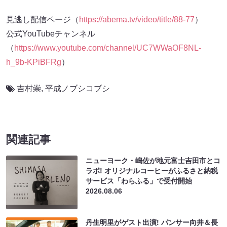
見逃し配信ページ（
https://abema.tv/video/title/88-77
）
公式YouTubeチャンネル
（
https://www.youtube.com/channel/UC7WWaOF8NL-
h_9b-KPiBFRg
）
吉村崇
,
平成ノブシコブシ
関連記事
ニューヨーク・嶋佐が地元富士吉田市とコ
ラボ! オリジナルコーヒーがふるさと納税
サービス「わらふる」で受付開始
2026.08.06
丹生明里がゲスト出演! パンサー向井＆長