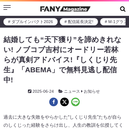
Menu
# ダブルインパクト2026
# 配信延長決定!
# M-1グラ
結婚しても“天下獲り”を諦めきれな
い! ノブコブ吉村にオードリー若林
らが真剣アドバイス!『しくじり先
生』「ABEMA」で無料見逃し配信
中!
2025-06-24
ニュース
お知らせ
過去に大きな失敗をやらかした“しくじり先生”たちが自ら
のしくじった経験をさらけ出し、人生の教訓を伝授してく