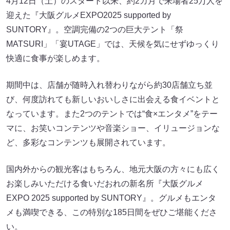
4月12日（土）のスタート以来、約2カ月で来場者25万人を
迎えた『大阪グルメEXPO2025 supported by
SUNTORY』。空調完備の2つの巨大テント「祭
MATSURI」「宴UTAGE」では、天候を気にせずゆっくり
快適に食事が楽しめます。
期間中は、店舗が随時入れ替わりながら約30店舗立ち並
び、何度訪れても新しいおいしさに出会える食イベントと
なっています。また2つのテントでは“食×エンタメ”をテー
マに、お笑いコンテンツや音楽ショー、イリュージョンな
ど、多彩なコンテンツも展開されています。
国内外からの観光客はもちろん、地元大阪の方々にも広く
お楽しみいただける食いだおれの新名所『大阪グルメ
EXPO 2025 supported by SUNTORY』。グルメもエンタ
メも満喫できる、この特別な185日間をぜひご堪能くださ
い。