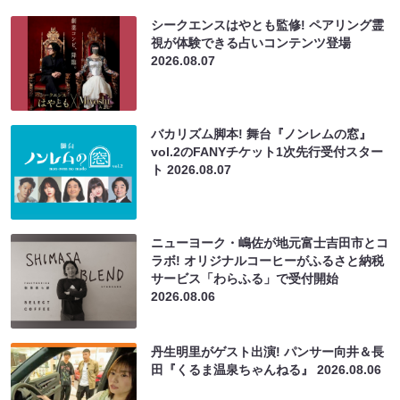
シークエンスはやとも監修! ペアリング霊
視が体験できる占いコンテンツ登場
2026.08.07
バカリズム脚本! 舞台『ノンレムの窓』
vol.2のFANYチケット1次先行受付スター
ト
2026.08.07
ニューヨーク・嶋佐が地元富士吉田市とコ
ラボ! オリジナルコーヒーがふるさと納税
サービス「わらふる」で受付開始
2026.08.06
丹生明里がゲスト出演! パンサー向井＆長
田『くるま温泉ちゃんねる』
2026.08.06