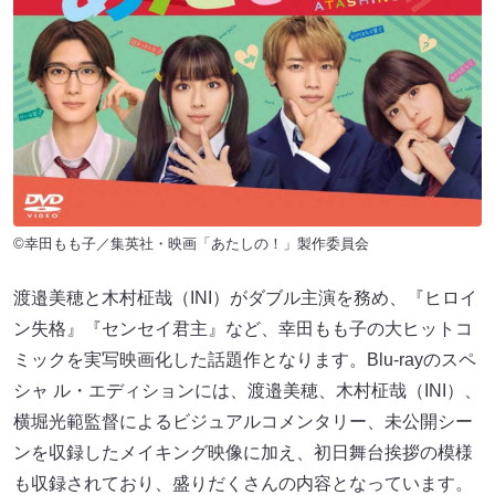
©幸田もも子／集英社・映画「あたしの！」製作委員会
渡邉美穂と木村柾哉（INI）がダブル主演を務め、『ヒロイ
ン失格』『センセイ君主』など、幸田もも子の大ヒットコ
ミックを実写映画化した話題作となります。Blu-rayのスペ
シャ ル・エディションには、渡邉美穂、木村柾哉（INI）、
横堀光範監督によるビジュアルコメンタリー、未公開シー
ンを収録したメイキング映像に加え、初日舞台挨拶の模様
も収録されており、盛りだくさんの内容となっています。