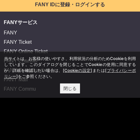
FANY IDに登録・ログインする
FANYサービス
FANY
FANY Ticket
FANY Online Ticket
当サイトは、お客様の使いやすさ、利用状況の分析のためCookieを利用
FANY Channel
しています。このダイアログを閉じることでCookieの使用に同意する
FANY Crowdfunding
か、詳細を確認したい場合は、
[Cookieの設定]
または
[プライバシーポ
リシー]
をご参照ください。
FANY Mall
閉じる
FANY Commu
法務・規約
プライバシーポリシー
反社会的勢力排除宣言