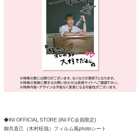
◆INI OFFICIAL STORE (INI FC会員限定)
御共直己（木村柾哉）フィルム風photoシート