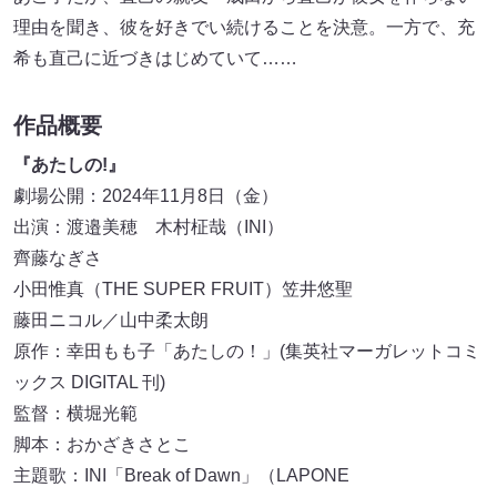
理由を聞き、彼を好きでい続けることを決意。一方で、充
希も直己に近づきはじめていて……
作品概要
『あたしの!』
劇場公開：2024年11月8日（金）
出演：渡邉美穂 木村柾哉（INI）
齊藤なぎさ
小田惟真（THE SUPER FRUIT）笠井悠聖
藤田ニコル／山中柔太朗
原作：幸田もも子「あたしの！」(集英社マーガレットコミ
ックス DIGITAL 刊)
監督：横堀光範
脚本：おかざきさとこ
主題歌：INI「Break of Dawn」（LAPONE