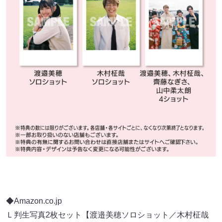
◆Amazon.co.jp
Ｌ判生写真2枚セット【渡邉美穂ソロショット／木村柾哉