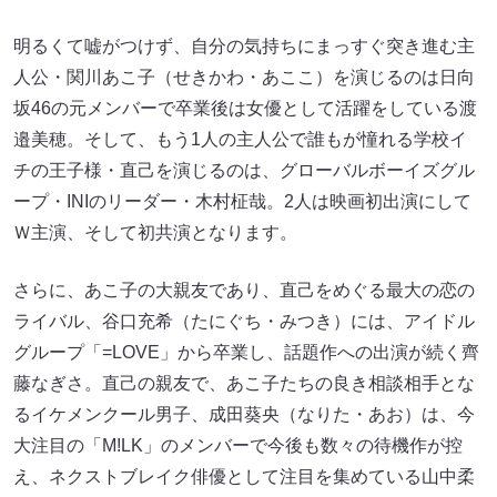
明るくて嘘がつけず、自分の気持ちにまっすぐ突き進む主
人公・関川あこ子（せきかわ・あここ）を演じるのは日向
坂46の元メンバーで卒業後は女優として活躍をしている渡
邉美穂。そして、もう1人の主人公で誰もが憧れる学校イ
チの王子様・直己を演じるのは、グローバルボーイズグル
ープ・INIのリーダー・木村柾哉。2人は映画初出演にして
Ｗ主演、そして初共演となります。
さらに、あこ子の大親友であり、直己をめぐる最大の恋の
ライバル、谷口充希（たにぐち・みつき）には、アイドル
グループ「=LOVE」から卒業し、話題作への出演が続く齊
藤なぎさ。直己の親友で、あこ子たちの良き相談相手とな
るイケメンクール男子、成田葵央（なりた・あお）は、今
大注目の「M!LK」のメンバーで今後も数々の待機作が控
え、ネクストブレイク俳優として注目を集めている山中柔