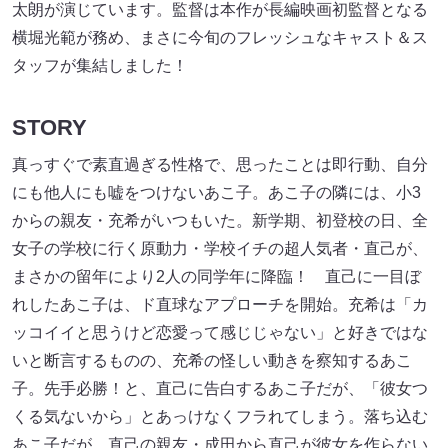
太朗が演じています。監督は本作が長編映画初監督となる
横堀光範が務め、まさに今旬のフレッシュなキャスト＆ス
タッフが集結しました！
STORY
真っすぐで素直過ぎる性格で、思ったことは即⾏動、自分
にも他人にも嘘をつけないあこ子。あこ子の隣には、小3
からの親友・充希がいつもいた。新学期、初登校の日、全
女子の学校に行く原動力・学校イチの超人気者・直己が、
まさかの留年により2人の同学年に降臨！ 直己に一目ぼ
れしたあこ子は、ド直球なアプローチを開始。充希は「カ
ッコイイと思うけど恋愛って感じじゃない」と好きではな
いと断言するものの、充希の怪しい動きを察知するあこ
子。先手必勝！と、直己に告白するあこ子だが、「彼女つ
くる気ないから」とあっけなくフラれてしまう。落ち込む
あこ子だが、直己の親友・成田から直己が彼女を作らない