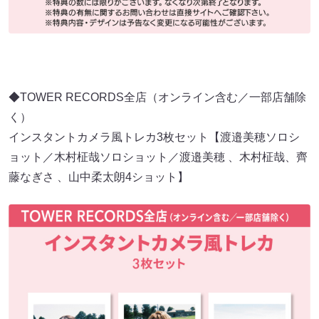
◆TOWER RECORDS全店（オンライン含む／一部店舗除
く）
インスタントカメラ風トレカ3枚セット【渡邉美穂ソロシ
ョット／木村柾哉ソロショット／渡邉美穂 、木村柾哉、齊
藤なぎさ 、山中柔太朗4ショット】